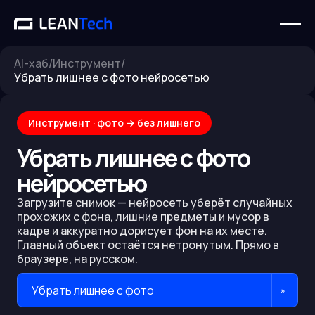
AI-хаб
/
Инструмент
/
Убрать лишнее с фото нейросетью
Инструмент · фото → без лишнего
Убрать лишнее с фото
нейросетью
Загрузите снимок — нейросеть уберёт случайных
прохожих с фона, лишние предметы и мусор в
кадре и аккуратно дорисует фон на их месте.
Главный объект остаётся нетронутым. Прямо в
браузере, на русском.
Убрать лишнее с фото
»