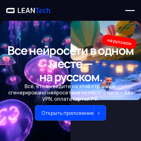
на русском
Все нейросети в одном
месте —
на русском.
Всё, что вы видите на этой странице,
сгенерировано нейросетями из нашего чата — без
VPN, оплата картой РФ.
Открыть приложение
»