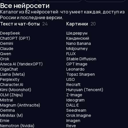
Все нейросети
Каталог из
82
нейросетей: что умеет каждая, доступ из
России и последние версии.
Текст и чат-боты
·
24
Картинки
·
20
DeepSeek
Шедеврум
ChatGPT (GPT)
Кандинский
Gemini
Nano Banana
Claude
Midjourney
Qwen
FLUX
Grok
Stable Diffusion
Алиса AI (YandexGPT)
GPT Image
GigaChat
Leonardo
Llama (Meta)
Topaz Sharpen
Perplexity
USO
Character.AI
Recraft
Kimi (Moonshot)
Hunyuan (Tencent)
GLM (Zhipu)
Z-Image
Mistral
Ideogram
Magnum (Anthracite)
DALL·E
Gemma
Seedream
MiniMax (M)
Grok Imagine
Ernie
Imagen
Nemotron (Nvidia)
Reve