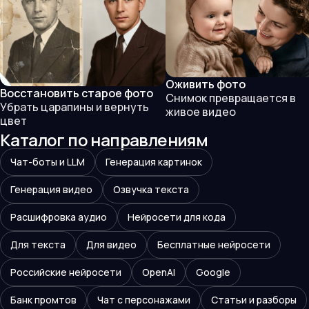
Оживить фото
Восстановить старое фото
Снимок превращается в
Убрать царапины и вернуть
живое видео
цвет
Каталог по направлениям
Чат-боты и LLM
Генерация картинок
Генерация видео
Озвучка текста
Расшифровка аудио
Нейросети для кода
Для текста
Для видео
Бесплатные нейросети
Российские нейросети
OpenAI
Google
Банк промтов
Чат с персонажами
Статьи и разборы