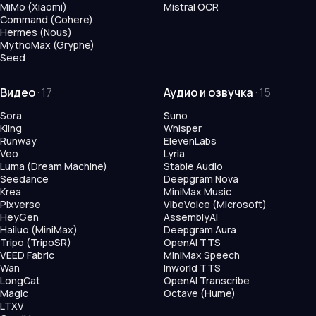
MiMo (Xiaomi)
Mistral OCR
Command (Cohere)
Hermes (Nous)
MythoMax (Gryphe)
Seed
Видео
·
17
Аудио и озвучка
·
15
Sora
Suno
Kling
Whisper
Runway
ElevenLabs
Veo
Lyria
Luma (Dream Machine)
Stable Audio
Seedance
Deepgram Nova
Krea
MiniMax Music
Pixverse
VibeVoice (Microsoft)
HeyGen
AssemblyAI
Hailuo (MiniMax)
Deepgram Aura
Tripo (TripoSR)
OpenAI TTS
VEED Fabric
MiniMax Speech
Wan
Inworld TTS
LongCat
OpenAI Transcribe
Magic
Octave (Hume)
LTXV