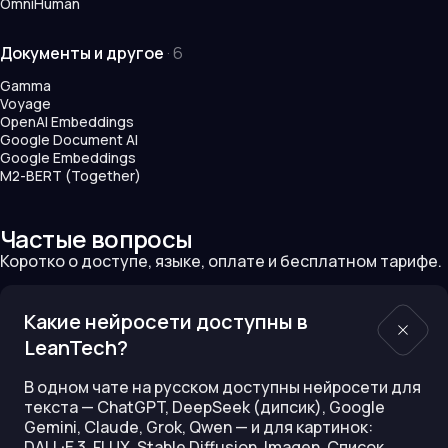
OmniHuman
Документы и другое
·
6
Gamma
Voyage
OpenAI Embeddings
Google Document AI
Google Embeddings
M2-BERT (Together)
Частые вопросы
Коротко о доступе, языке, оплате и бесплатном тарифе.
Какие нейросети доступны в
LeanTech?
В одном чате на русском доступны нейросети для
текста — ChatGPT, DeepSeek (дипсик), Google
Gemini, Claude, Grok, Qwen — и для картинок:
DALL·E 3, FLUX, Stable Diffusion, Imagen. Список