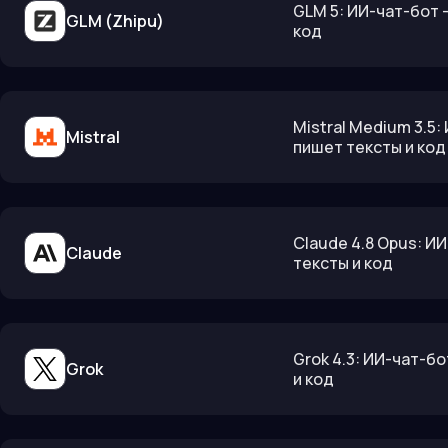
GLM 5: ИИ-чат-бот 
GLM (Zhipu)
код
Mistral Medium 3.5
Mistral
пишет тексты и код
Claude 4.8 Opus: И
Claude
тексты и код
Grok 4.3: ИИ-чат-б
Grok
и код