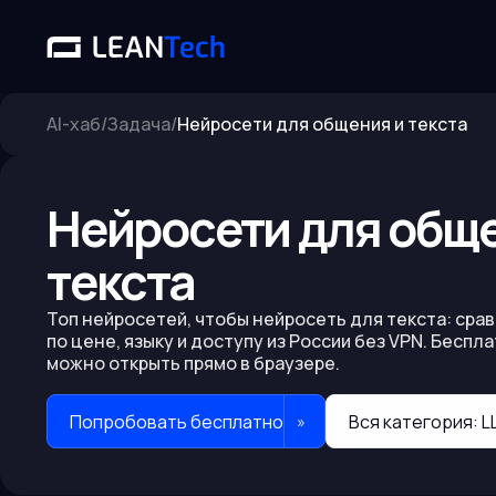
AI-хаб
/
Задача
/
Нейросети для общения и текста
Нейросети для общ
текста
Топ нейросетей, чтобы
нейросеть для текста
: сра
по цене, языку и доступу из России без VPN. Беспл
можно открыть прямо в браузере.
Попробовать бесплатно
Вся категория:
L
»