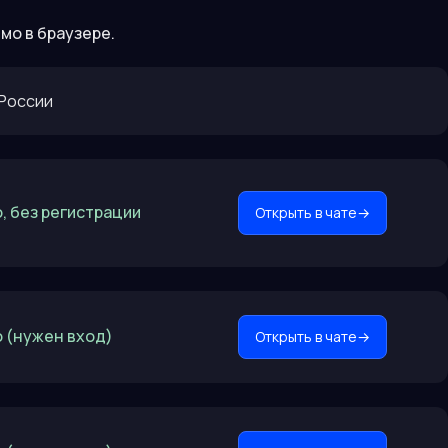
мо в браузере.
 России
, без регистрации
Открыть в чате
→
 (нужен вход)
Открыть в чате
→