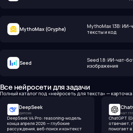
MythoMax 13B: ИИ-ч
MythoMax (Gryphe)
тексты и код
Seed 1.8: ИИ-чат-бо
Seed
изображения
Все нейросети для задачи
Полный каталог под «
нейросеть для текста
» — карточка
DeepSeek
Chat
дипсик
чат гп
DeepSeek V4 Pro: reasoning-модель
ChatGPT (G
конца апреля 2026 — глубокие
отвечает, 
рассуждения, веб-поиск и контекст
помогает в