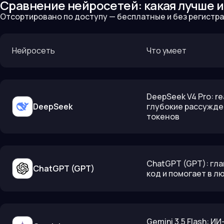
Сравнение нейросетей: какая лучше и
Отсортировано по доступу — бесплатные и без регистрац
Нейросеть
Что умеет
DeepSeek V4 Pro: r
DeepSeek
глубокие рассужден
токенов
ChatGPT (GPT): гла
ChatGPT (GPT)
код и помогает в л
Gemini 3.5 Flash: И