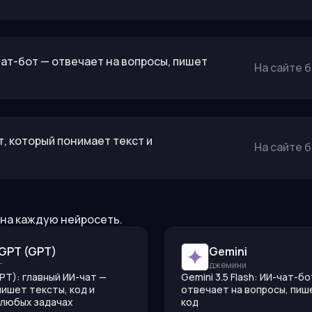
ат-бот — отвечает на вопросы, пишет
На сайте 
т, который понимает текст и
На сайте 
 на каждую нейросеть.
GPT (GPT)
Gemini
т
джемини
PT): главный ИИ-чат —
Gemini 3.5 Flash: ИИ-чат-б
пишет тексты, код и
отвечает на вопросы, пиш
 любых задачах
код