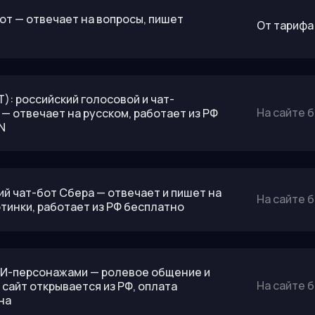
бот — отвечает на вопросы, пишет
От тарифа 
T): российский голосовой и чат-
На сайте 
— отвечает на русском, работает из РФ
N
ий чат-бот Сбера — отвечает и пишет на
На сайте 
ртинки, работает из РФ бесплатно
с ИИ-персонажами — ролевое общение и
На сайте 
сайт открывается из РФ, оплата
на