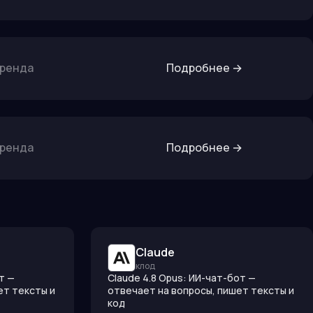
бренда
Подробнее
→
бренда
Подробнее
→
Claude
клод
от —
Claude 4.8 Opus: ИИ-чат-бот —
ет тексты и
отвечает на вопросы, пишет тексты и
код