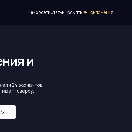
Нейросети
Статьи
Промпты
Приложения
ения и
внили
24
вариантов
атные — сверху,
LM
»