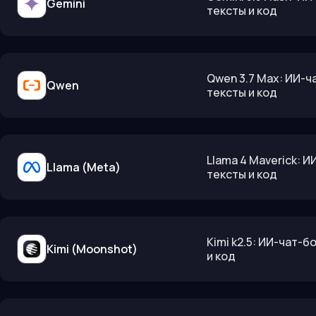
Gemini
тексты и код
Qwen 3.7 Max: ИИ-ч
Qwen
тексты и код
Llama 4 Maverick: 
Llama (Meta)
тексты и код
Kimi k2.5: ИИ-чат-
Kimi (Moonshot)
и код