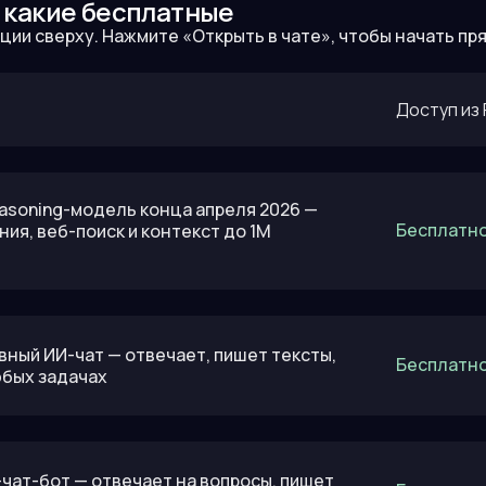
 какие бесплатные
ии сверху. Нажмите «Открыть в чате», чтобы начать пря
Доступ из
easoning-модель конца апреля 2026 —
Бесплатно
ия, веб-поиск и контекст до 1M
вный ИИ-чат — отвечает, пишет тексты,
Бесплатно
юбых задачах
И-чат-бот — отвечает на вопросы, пишет