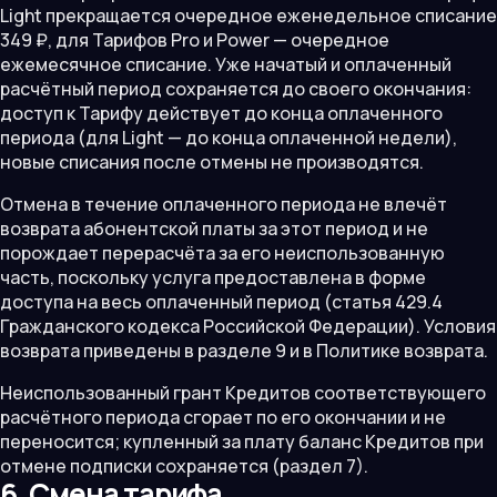
Light прекращается очередное еженедельное списание
349 ₽, для Тарифов Pro и Power — очередное
ежемесячное списание. Уже начатый и оплаченный
расчётный период сохраняется до своего окончания:
доступ к Тарифу действует до конца оплаченного
периода (для Light — до конца оплаченной недели),
новые списания после отмены не производятся.
Отмена в течение оплаченного периода не влечёт
возврата абонентской платы за этот период и не
порождает перерасчёта за его неиспользованную
часть, поскольку услуга предоставлена в форме
доступа на весь оплаченный период (статья 429.4
Гражданского кодекса Российской Федерации). Условия
возврата приведены в разделе 9 и в Политике возврата.
Неиспользованный грант Кредитов соответствующего
расчётного периода сгорает по его окончании и не
переносится; купленный за плату баланс Кредитов при
отмене подписки сохраняется (раздел 7).
6. Смена тарифа