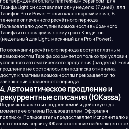
подтверждения оплаты платёжным сервисом: для
Тарифа Light он составляет одну неделю (7 дней), для
Тарифов Pro и Power — один календарный месяц. В
течение оплаченного расчётного периода
Пользователю доступны возможности выбранного
Тарифа и относящийся к нему грант Кредитов
(недельный для Light, месячный для Pro и Power).
По окончании расчётного периода доступ к платным
возможностям Тарифа сохраняется только при условии
успешного автоматического продления (раздел 4). Если
продление не состоялось или подписка отменена,
доступ к платным возможностям прекращается по
завершении оплаченного периода.
4. Автоматическое продление и
рекуррентные списания (ЮKassa)
Подписка является продлеваемой и действует до
момента её отмены Пользователем. Оформляя
подписку, Пользователь предоставляет Исполнителю и
платёжному сервису ЮKassa согласие на безакцептное