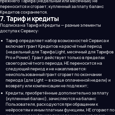
прежнего Тарифа (недельный или месячный) не
переносится и сгорает; купленный за плату баланс
Кредитов сохраняется.
7. Тариф и кредиты
Подписка на Тариф и Кредиты — разные элементы
доступа к Сервису:
Тариф определяет набор возможностей Сервиса и
включает грант Кредитов на расчётный период
(недельный для Тарифа Light, месячный для Тарифов
Pro и Power). Грант действует только в пределах
своего расчётного периода, НЕ переносится на
следующий период и не накапливается:
неиспользованный грант сгорает по окончании
периода (для Light — в конце оплаченной недели) и
возврату или компенсации не подлежит;
Кредиты, приобретённые дополнительно за плату
(купленный баланс), зачисляются на баланс
Пользователя, расходуются при обращении к
нейросетям и иным платным функциям, НЕ сгорают по