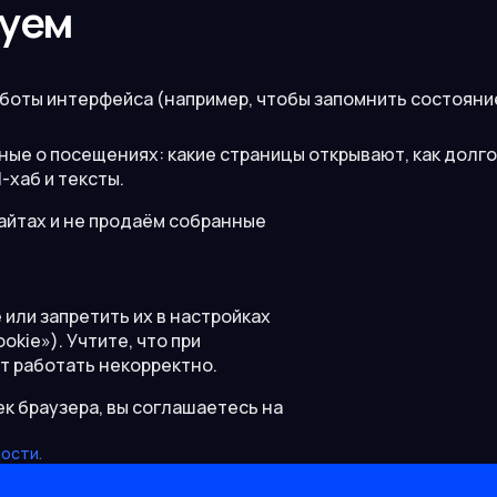
зуем
аботы интерфейса (например, чтобы запомнить состояни
ые о посещениях: какие страницы открывают, как долго
-хаб и тексты.
сайтах и не продаём собранные
или запретить их в настройках
kie»). Учтите, что при
т работать некорректно.
к браузера, вы соглашаетесь на
ности
.