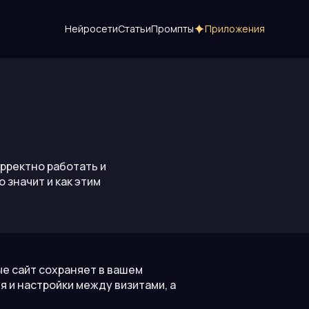
Нейросети
Статьи
Промпты
Приложения
орректно работать и
 значит и как этим
ые сайт сохраняет в вашем
я и настройки между визитами, а