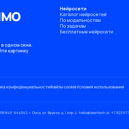
ямо
Нейросети
Каталог нейросетей
По модальностям
По задачам
Бесплатные нейросети
 в одном окне.
йте картинку
ика конфиденциальности
Файлы cookie
Условия использования
 644043, г. Омск, ул. Фрунзе, д. 1, кор. 4 · hello@leantech.ai · +7 923 677