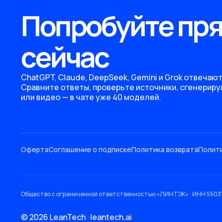
Попробуйте пр
сейчас
ChatGPT, Claude, DeepSeek, Gemini и Grok отвечают
Сравните ответы, проверьте источники, сгенериру
или видео — в чате уже 40 моделей.
Оферта
Соглашение о подписке
Политика возврата
Полит
Общество с ограниченной ответственностью «ЛИНТЭК» · ИНН 5503195940 ·
© 2026 LeanTech · leantech.ai