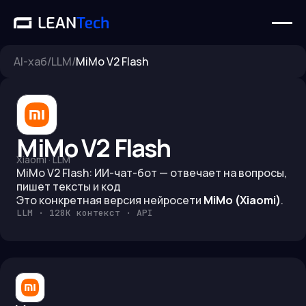
AI-хаб
/
LLM
/
MiMo V2 Flash
MiMo V2 Flash
Xiaomi
·
LLM
MiMo V2 Flash: ИИ-чат-бот — отвечает на вопросы,
пишет тексты и код
Это конкретная версия нейросети
MiMo (Xiaomi)
.
LLM · 128K контекст · API