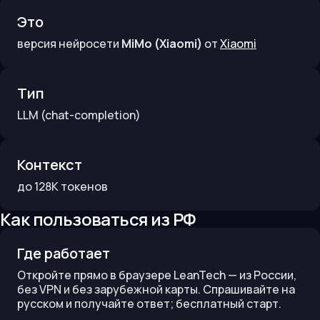
Это
версия нейросети
MiMo (Xiaomi)
от
Xiaomi
Тип
LLM
(chat-completion)
Контекст
до
128K
токенов
Как пользоваться из РФ
Где работает
Откройте прямо в браузере LeanTech — из России,
без VPN и без зарубежной карты. Спрашивайте на
русском и получайте ответ; бесплатный старт.