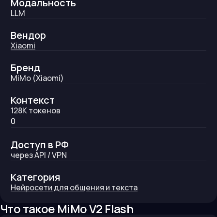
Модальность
LLM
Вендор
Xiaomi
Бренд
MiMo (Xiaomi)
Контекст
128K
токенов
0
Доступ в РФ
через API / VPN
Категория
Нейросети для общения и текста
Что такое
MiMo V2 Flash