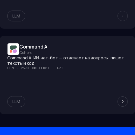
LLM
Command A
Cohere
Command A: ИИ-чат-бот — отвечает на вопросы, пишет
тексты и код
LLM · 256K КОНТЕКСТ · API
LLM