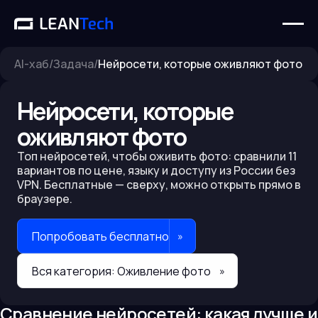
AI-хаб
/
Задача
/
Нейросети, которые оживляют фото
Нейросети, которые
оживляют фото
Топ нейросетей, чтобы
оживить фото
: сравнили
11
вариантов по цене, языку и доступу из России без
VPN. Бесплатные — сверху, можно открыть прямо в
браузере.
Попробовать бесплатно
»
Вся категория:
Оживление фото
»
Сравнение нейросетей: какая лучше и