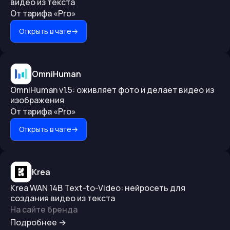
видео из текста
От тарифа «Pro»
Открыть в чате
→
OmniHuman
OmniHuman v1.5: оживляет фото и делает видео из
изображения
От тарифа «Pro»
Открыть в чате
→
Krea
Krea WAN 14B Text-to-Video: нейросеть для
создания видео из текста
На сайте бренда
Подробнее
→