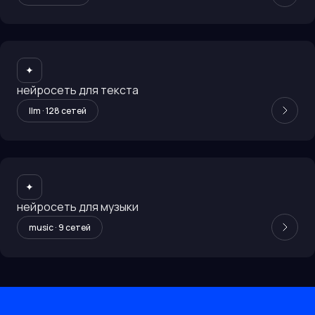
✦
нейросеть для текста
llm
·
128
сетей
✦
нейросеть для музыки
music
·
9
сетей