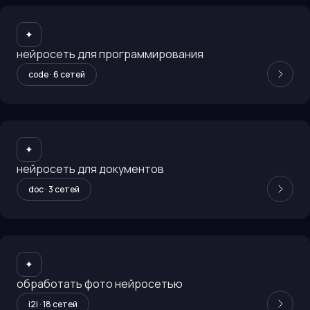
✦
нейросеть для программирования
code
·
6
сетей
✦
нейросеть для документов
doc
·
3
сетей
✦
обработать фото нейросетью
i2i
·
18
сетей