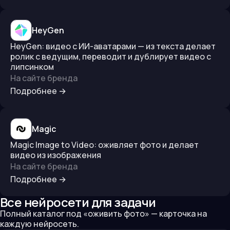
HeyGen
HeyGen: видео с ИИ-аватарами — из текста делает
ролик с ведущим, переводит и дублирует видео с
липсинком
На сайте бренда
Подробнее
→
Magic
Magic Image to Video: оживляет фото и делает
видео из изображения
На сайте бренда
Подробнее
→
Все нейросети для задачи
Полный каталог под «
оживить фото
» — карточка на
каждую нейросеть.