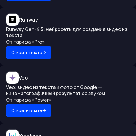
Runway
Runway Gen-4.5: нейросеть для создания видео из
текста
От тарифа «Pro»
Открыть в чате
→
Veo
Veo: видео из текста и фото от Google —
кинематографичный результат со звуком
От тарифа «Power»
Открыть в чате
→
Seedance