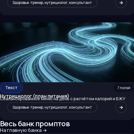
→
Здоровье: тренер, нутрициолог, консультант
Текст
7
полей
Нутрициолог (план питания)
Сбалансированное меню на день с расчётом калорий и БЖУ
→
Здоровье: тренер, нутрициолог, консультант
Весь банк промптов
На главную банка
→