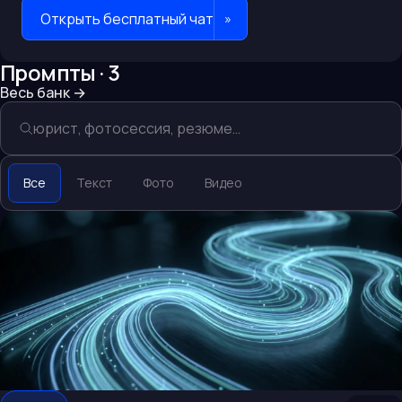
Открыть бесплатный чат
»
Промпты ·
3
Весь банк
→
Все
Текст
Фото
Видео