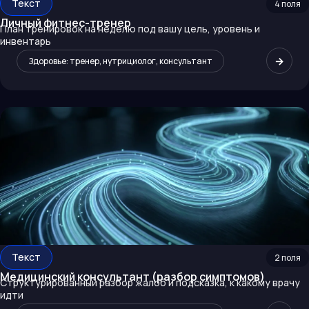
Текст
4
поля
Личный фитнес-тренер
План тренировок на неделю под вашу цель, уровень и
инвентарь
→
Здоровье: тренер, нутрициолог, консультант
Текст
2
поля
Медицинский консультант (разбор симптомов)
Структурированный разбор жалоб и подсказка, к какому врачу
идти