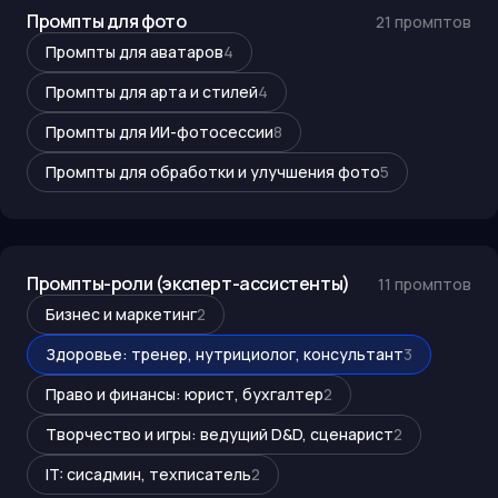
Промпты для фото
21
промптов
Промпты для аватаров
4
Промпты для арта и стилей
4
Промпты для ИИ-фотосессии
8
Промпты для обработки и улучшения фото
5
Промпты-роли (эксперт-ассистенты)
11
промптов
Бизнес и маркетинг
2
Здоровье: тренер, нутрициолог, консультант
3
Право и финансы: юрист, бухгалтер
2
Творчество и игры: ведущий D&D, сценарист
2
IT: сисадмин, техписатель
2