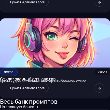
→
Промпты для аватаров
Фото
2
поля
Стилизованный арт-аватар
Яркий художественный аватар в выбранном стиле
→
Промпты для аватаров
Весь банк промптов
На главную банка
→