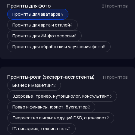
Промпты для фото
21
промптов
Промпты для аватаров
4
Промпты для арта и стилей
4
Промпты для ИИ-фотосессии
8
Промпты для обработки и улучшения фото
5
Промпты-роли (эксперт-ассистенты)
11
промптов
Бизнес и маркетинг
2
Здоровье: тренер, нутрициолог, консультант
3
Право и финансы: юрист, бухгалтер
2
Творчество и игры: ведущий D&D, сценарист
2
IT: сисадмин, техписатель
2