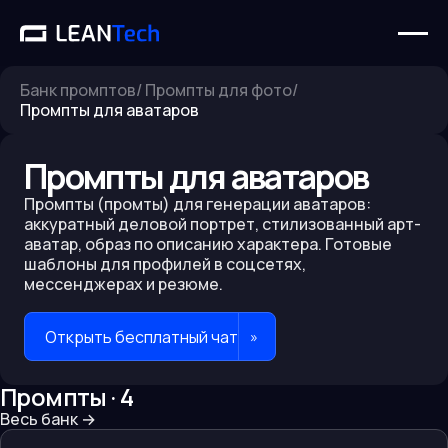
Банк промптов
/
Промпты для фото
/
Промпты для аватаров
Промпты для аватаров
Промпты (промты) для генерации аватаров:
аккуратный деловой портрет, стилизованный арт-
аватар, образ по описанию характера. Готовые
шаблоны для профилей в соцсетях,
мессенджерах и резюме.
Открыть бесплатный чат
»
Промпты ·
4
Весь банк
→