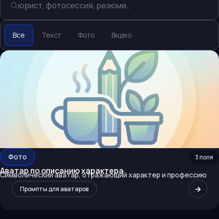
Все
Текст
Фото
Видео
Фото
3
поля
Аватар по описанию характера
Символический аватар, отражающий характер и профессию
→
Промпты для аватаров