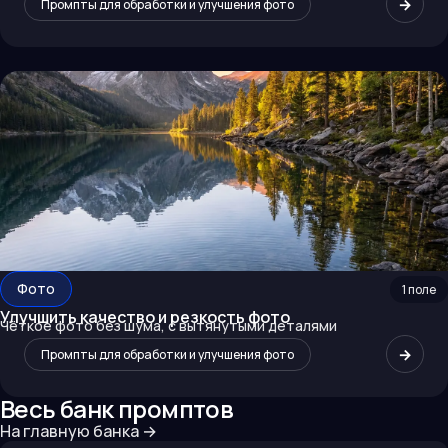
→
Промпты для обработки и улучшения фото
Фото
1
поле
Улучшить качество и резкость фото
Чёткое фото без шума, с вытянутыми деталями
→
Промпты для обработки и улучшения фото
Весь банк промптов
На главную банка
→