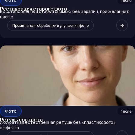
Фото
1
поле
Реставрация старого фото
Восстановленный старый снимок: без царапин, при желании в
цвете
→
Промпты для обработки и улучшения фото
Фото
1
поле
Ретушь портрета
Аккуратная естественная ретушь без «пластикового»
эффекта