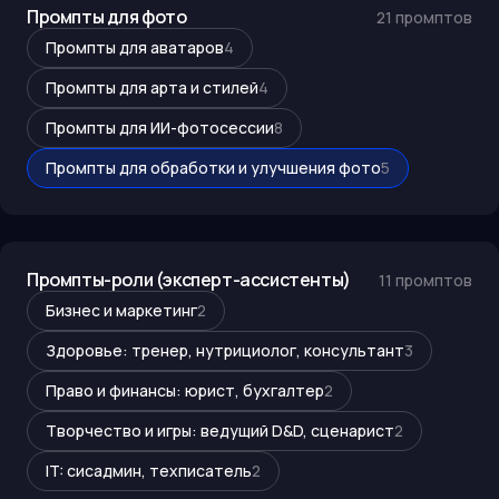
Промпты для фото
21
промптов
Промпты для аватаров
4
Промпты для арта и стилей
4
Промпты для ИИ-фотосессии
8
Промпты для обработки и улучшения фото
5
Промпты-роли (эксперт-ассистенты)
11
промптов
Бизнес и маркетинг
2
Здоровье: тренер, нутрициолог, консультант
3
Право и финансы: юрист, бухгалтер
2
Творчество и игры: ведущий D&D, сценарист
2
IT: сисадмин, техписатель
2