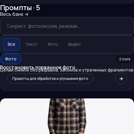
Промпты ·
5
Весь банк
→
Все
Текст
Фото
Видео
Фото
2
поля
Восстановить порванное фото
Целый снимок без разрывов, заломов и утраченных фрагментов
→
Промпты для обработки и улучшения фото