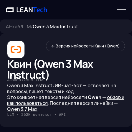
AI-хаб
/
LLM
/
Qwen 3 Max Instruct
← Версия нейросети
Квин (Qwen)
Квин (Qwen 3 Max
Instruct)
Alibaba Cloud
·
LLM
Qwen 3 Max Instruct: ИИ-чат-бот — отвечает на
вопросы, пишет тексты и код
Это конкретная версия нейросети
Qwen
—
обзор и
как пользоваться
.
Последняя версия линейки —
Qwen 3.7 Max
.
LLM · 262K контекст · API