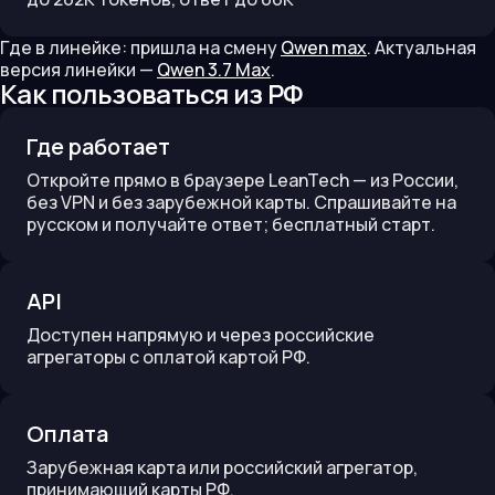
Где в линейке:
пришла на смену
Qwen max
.
Актуальная
версия линейки —
Qwen 3.7 Max
.
Как пользоваться из РФ
Где работает
Откройте прямо в браузере LeanTech — из России,
без VPN и без зарубежной карты. Спрашивайте на
русском и получайте ответ; бесплатный старт.
API
Доступен напрямую и через российские
агрегаторы с оплатой картой РФ.
Оплата
Зарубежная карта или российский агрегатор,
принимающий карты РФ.