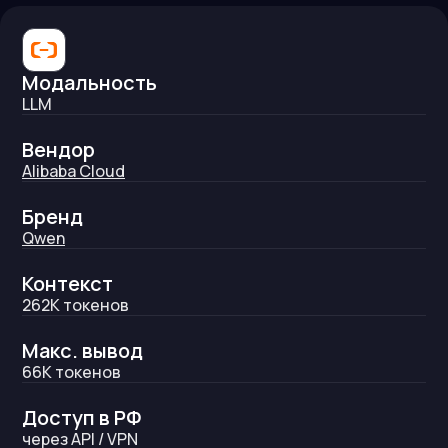
Модальность
LLM
Вендор
Alibaba Cloud
Бренд
Qwen
Контекст
262K
токенов
Макс. вывод
66K
токенов
Доступ в РФ
через API / VPN