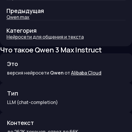
Предыдущая
Qwen max
Категория
Нейросети для общения и текста
Что такое
Qwen 3 Max Instruct
Это
версия нейросети
Qwen
от
Alibaba Cloud
Тип
LLM
(chat-completion)
Контекст
до
262K
токенов
, ответ до 66K