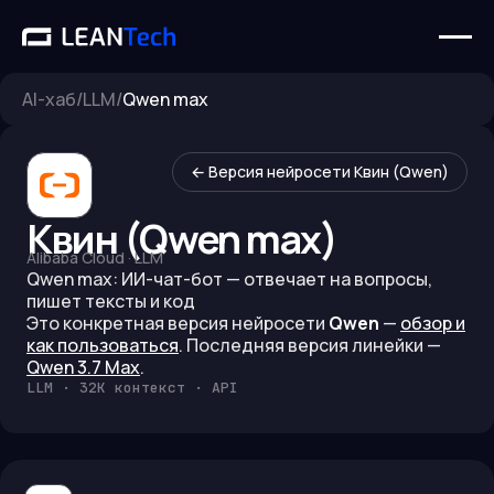
AI-хаб
/
LLM
/
Qwen max
← Версия нейросети
Квин (Qwen)
Квин (Qwen max)
Alibaba Cloud
·
LLM
Qwen max: ИИ-чат-бот — отвечает на вопросы,
пишет тексты и код
Это конкретная версия нейросети
Qwen
—
обзор и
как пользоваться
.
Последняя версия линейки —
Qwen 3.7 Max
.
LLM · 32K контекст · API