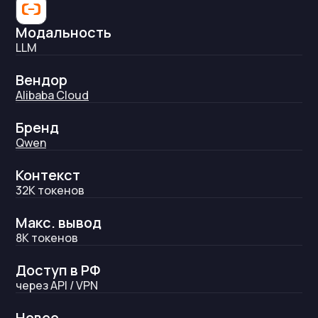
Модальность
LLM
Вендор
Alibaba Cloud
Бренд
Qwen
Контекст
32K
токенов
Макс. вывод
8K
токенов
Доступ в РФ
через API / VPN
Новее