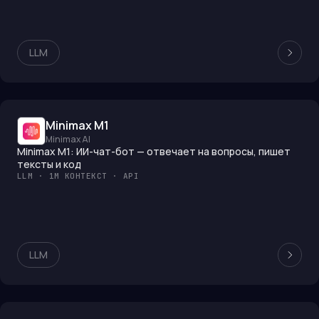
LLM
Minimax M1
Minimax AI
Minimax M1: ИИ-чат-бот — отвечает на вопросы, пишет
тексты и код
LLM · 1M КОНТЕКСТ · API
LLM