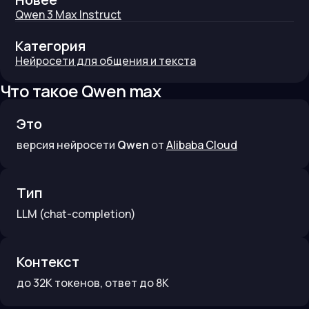
Qwen 3 Max Instruct
Категория
Нейросети для общения и текста
Что такое
Qwen max
Это
версия нейросети
Qwen
от
Alibaba Cloud
Тип
LLM
(chat-completion)
Контекст
до
32K
токенов
, ответ до 8K