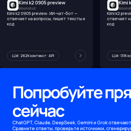
Kimi k2 0905 preview
Kimi 
Moonshot
Moons
Kimi k2 0905 preview: ИИ-чат-бот —
Kimi k2 pre
отвечает на вопросы, пишет тексты и
отвечает н
код
код
LLM · 262K контекст · API
LLM · 131K к
Попробуйте пр
сейчас
ChatGPT, Claude, DeepSeek, Gemini и Grok отвечают
Сравните ответы, проверьте источники, сгенериру