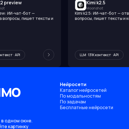
k2 preview
Kimi k2.5
hot
Moonshot
view: ИИ-чат-бот —
Kimi k2.5: ИИ-чат-бот — от
а вопросы, пишет тексты и
вопросы, пишет тексты и 
онтекст · API
LLM · 131K контекст · API
ямо
Нейросети
Каталог нейросетей
По модальностям
По задачам
Бесплатные нейросети
 в одном окне.
йте картинку