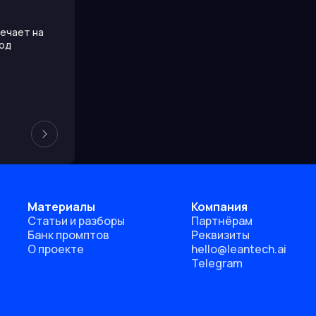
вечает на
код
Материалы
Компания
Статьи и разборы
Партнёрам
Банк промптов
Реквизиты
О проекте
hello@leantech.ai
Telegram