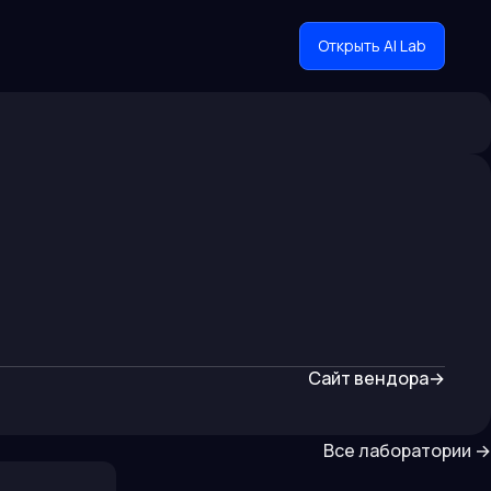
Открыть AI Lab
Сайт вендора
→
Все лаборатории
→