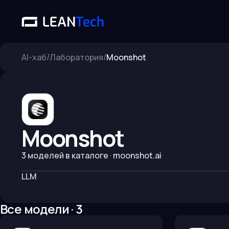
AI-хаб
/
Лаборатория
/
Moonshot
Moonshot
3
моделей в каталоге
· moonshot.ai
LLM
Все модели ·
3