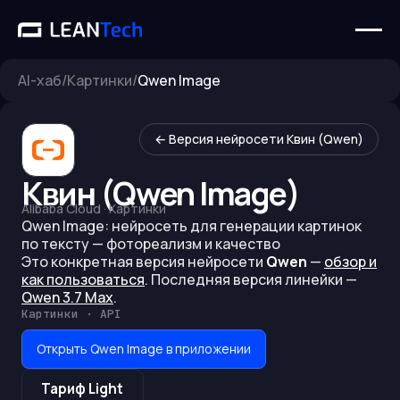
AI-хаб
/
Картинки
/
Qwen Image
← Версия нейросети
Квин (Qwen)
Квин (Qwen Image)
Alibaba Cloud
·
Картинки
Qwen Image: нейросеть для генерации картинок
по тексту — фотореализм и качество
Это конкретная версия нейросети
Qwen
—
обзор и
как пользоваться
.
Последняя версия линейки —
Qwen 3.7 Max
.
Картинки · API
Открыть Qwen Image в приложении
Тариф
Light