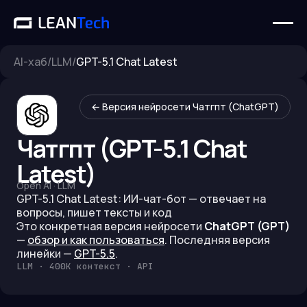
AI-хаб
/
LLM
/
GPT-5.1 Chat Latest
← Версия нейросети
Чатгпт (ChatGPT)
Чатгпт (GPT-5.1 Chat
Latest)
Open AI
·
LLM
GPT-5.1 Chat Latest: ИИ-чат-бот — отвечает на
вопросы, пишет тексты и код
Это конкретная версия нейросети
ChatGPT (GPT)
—
обзор и как пользоваться
.
Последняя версия
линейки —
GPT-5.5
.
LLM · 400K контекст · API