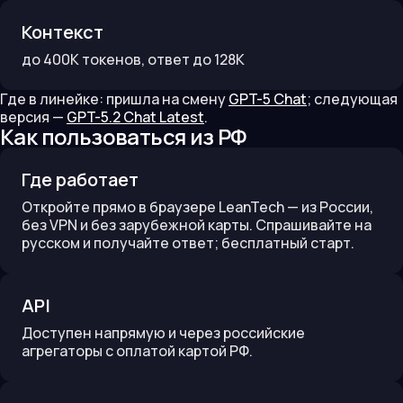
Контекст
до
400K
токенов
, ответ до 128K
Где в линейке:
пришла на смену
GPT-5 Chat
;
следующая
версия —
GPT-5.2 Chat Latest
.
Как пользоваться из РФ
Где работает
Откройте прямо в браузере LeanTech — из России,
без VPN и без зарубежной карты. Спрашивайте на
русском и получайте ответ; бесплатный старт.
API
Доступен напрямую и через российские
агрегаторы с оплатой картой РФ.