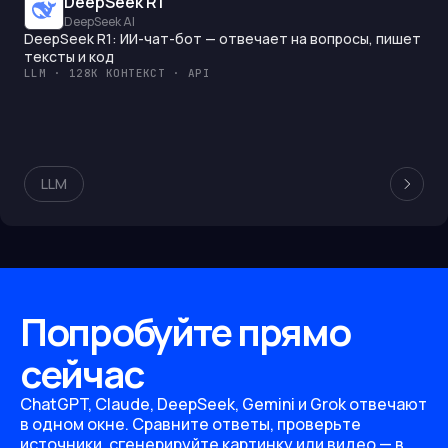
DeepSeek R1
DeepSeek AI
DeepSeek R1: ИИ-чат-бот — отвечает на вопросы, пишет
тексты и код
LLM · 128K КОНТЕКСТ · API
LLM
Попробуйте прямо
сейчас
ChatGPT, Claude, DeepSeek, Gemini и Grok отвечают
в одном окне. Сравните ответы, проверьте
источники, сгенерируйте картинку или видео — в