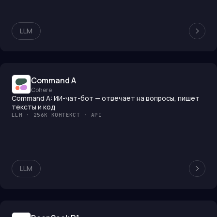
LLM
Command A
Cohere
Command A: ИИ-чат-бот — отвечает на вопросы, пишет
тексты и код
LLM · 256K КОНТЕКСТ · API
LLM