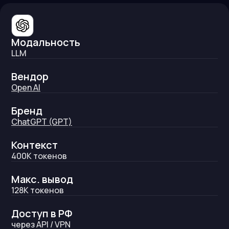
Модальность
LLM
Вендор
Open AI
Бренд
ChatGPT (GPT)
Контекст
400K
токенов
Макс. вывод
128K
токенов
Доступ в РФ
через API / VPN