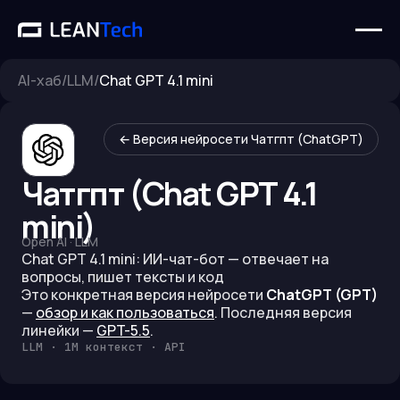
AI-хаб
/
LLM
/
Chat GPT 4.1 mini
← Версия нейросети
Чатгпт (ChatGPT)
Чатгпт (Chat GPT 4.1
mini)
Open AI
·
LLM
Chat GPT 4.1 mini: ИИ-чат-бот — отвечает на
вопросы, пишет тексты и код
Это конкретная версия нейросети
ChatGPT (GPT)
—
обзор и как пользоваться
.
Последняя версия
линейки —
GPT-5.5
.
LLM · 1M контекст · API