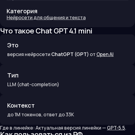
Категория
Нейросети для общения и текста
Что такое
Chat GPT 4.1 mini
Это
версия нейросети
ChatGPT (GPT)
от
Open AI
Тип
LLM
(chat-completion)
Контекст
до
1M
токенов
, ответ до 33K
Где в линейке:
Актуальная версия линейки —
GPT-5.5
.
Как пользоваться из РФ