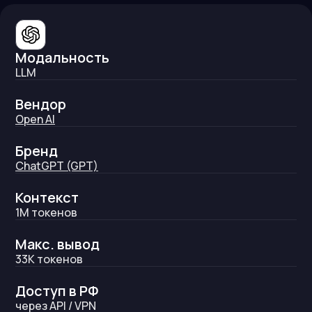
Модальность
LLM
Вендор
Open AI
Бренд
ChatGPT (GPT)
Контекст
1M
токенов
Макс. вывод
33K
токенов
Доступ в РФ
через API / VPN