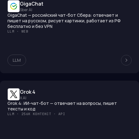
GigaChat
Sber AI
GigaChat — российский чат-бот Сбера: отвечает и
пишет на русском, рисует картинки, работает из РФ
бесплатно и без VPN
LLM · WEB
LLM
Grok 4
X AI
Grok 4: ИИ-чат-бот — отвечает на вопросы, пишет
тексты и код
LLM · 256K КОНТЕКСТ · API