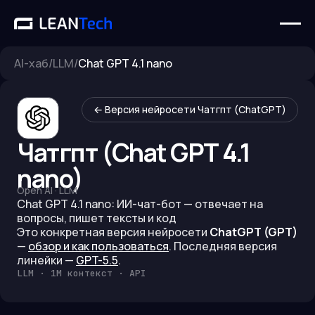
AI-хаб
/
LLM
/
Chat GPT 4.1 nano
← Версия нейросети
Чатгпт (ChatGPT)
Чатгпт (Chat GPT 4.1
nano)
Open AI
·
LLM
Chat GPT 4.1 nano: ИИ-чат-бот — отвечает на
вопросы, пишет тексты и код
Это конкретная версия нейросети
ChatGPT (GPT)
—
обзор и как пользоваться
.
Последняя версия
линейки —
GPT-5.5
.
LLM · 1M контекст · API