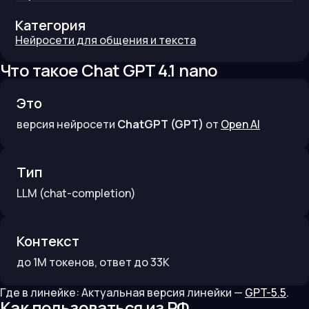
Категория
Нейросети для общения и текста
Что такое
Chat GPT 4.1 nano
Это
версия нейросети
ChatGPT (GPT)
от
Open AI
Тип
LLM
(chat-completion)
Контекст
до
1M
токенов
, ответ до 33K
Где в линейке:
Актуальная версия линейки —
GPT-5.5
.
Как пользоваться из РФ