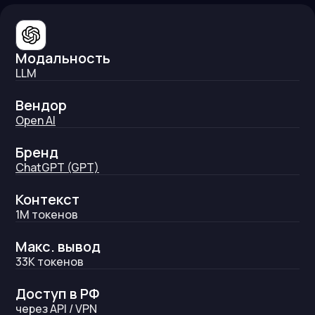
Модальность
LLM
Вендор
Open AI
Бренд
ChatGPT (GPT)
Контекст
1M
токенов
Макс. вывод
33K
токенов
Доступ в РФ
через API / VPN