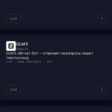
LLM
GLM 5
Zhipu AI
GLM 5: ИИ-чат-бот — отвечает на вопросы, пишет
тексты и код
LLM · 200K КОНТЕКСТ · API
LLM