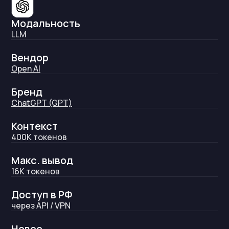
Модальность
LLM
Вендор
Open AI
Бренд
ChatGPT (GPT)
Контекст
400K
токенов
Макс. вывод
16K
токенов
Доступ в РФ
через API / VPN
Новее