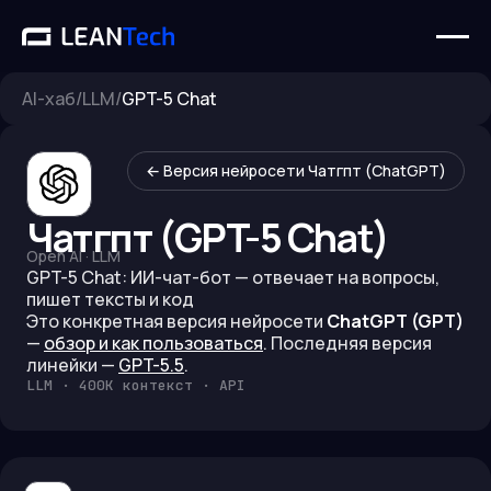
AI-хаб
/
LLM
/
GPT-5 Chat
← Версия нейросети
Чатгпт (ChatGPT)
Чатгпт (GPT-5 Chat)
Open AI
·
LLM
GPT-5 Chat: ИИ-чат-бот — отвечает на вопросы,
пишет тексты и код
Это конкретная версия нейросети
ChatGPT (GPT)
—
обзор и как пользоваться
.
Последняя версия
линейки —
GPT-5.5
.
LLM · 400K контекст · API