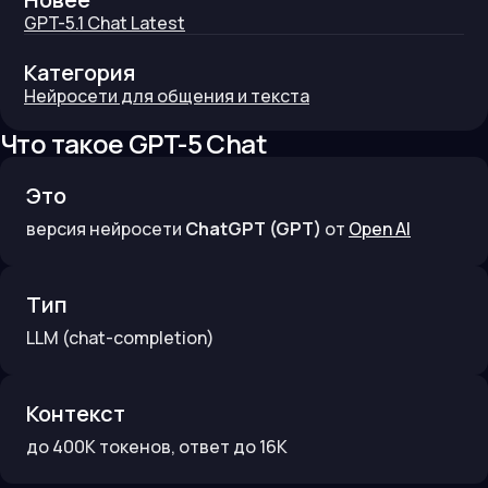
GPT-5.1 Chat Latest
Категория
Нейросети для общения и текста
Что такое
GPT-5 Chat
Это
версия нейросети
ChatGPT (GPT)
от
Open AI
Тип
LLM
(chat-completion)
Контекст
до
400K
токенов
, ответ до 16K