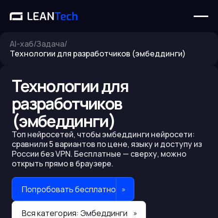
AI-хаб
/
Задача
/
Технологии для разработчиков (эмбеддинги)
Технологии для
разработчиков
(эмбеддинги)
Топ нейросетей, чтобы
эмбеддинги нейросети
:
сравнили
5
вариантов по цене, языку и доступу из
России без VPN. Бесплатные — сверху, можно
открыть прямо в браузере.
Попробовать бесплатно
»
Вся категория:
Эмбеддинги
»