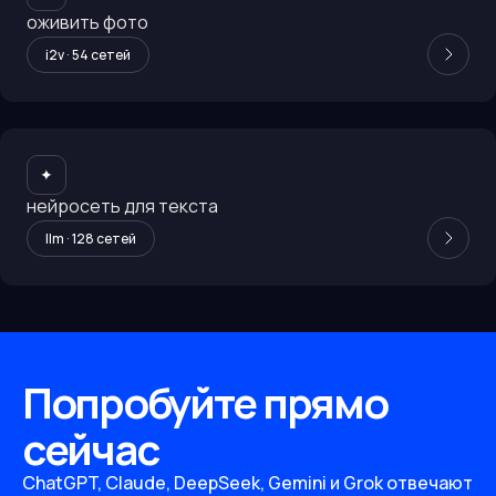
оживить фото
i2v
·
54
сетей
✦
нейросеть для текста
llm
·
128
сетей
Попробуйте прямо
сейчас
ChatGPT, Claude, DeepSeek, Gemini и Grok отвечают