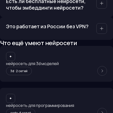
Есть ли бесплатные нейросети,
чтобы эмбеддинги нейросети?
Это работает из России без VPN?
Что ещё умеют нейросети
✦
нейросеть для 3d моделей
3d
·
2
сетей
✦
нейросеть для программирования
code
·
6
сетей