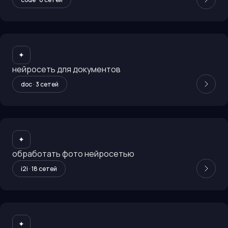
✦
нейросеть для документов
doc
·
3
сетей
✦
обработать фото нейросетью
i2i
·
18
сетей
✦