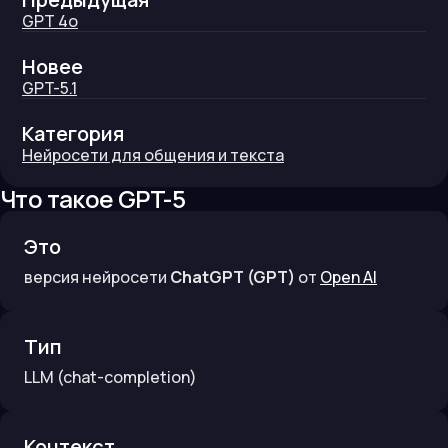
GPT 4o
Новее
GPT-5.1
Категория
Нейросети для общения и текста
Что такое
GPT-5
Это
версия нейросети
ChatGPT (GPT)
от
Open AI
Тип
LLM
(chat-completion)
Контекст