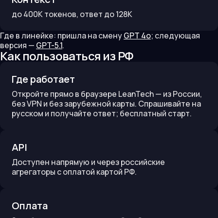
до
400K
токенов
, ответ до 128K
Где в линейке:
пришла на смену
GPT 4o
;
следующая
версия —
GPT-5.1
.
Как пользоваться из РФ
Где работает
Откройте прямо в браузере LeanTech — из России,
без VPN и без зарубежной карты. Спрашивайте на
русском и получайте ответ; бесплатный старт.
API
Доступен напрямую и через российские
агрегаторы с оплатой картой РФ.
Оплата