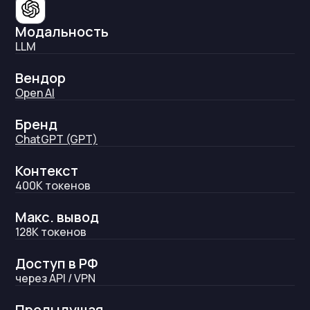
Модальность
LLM
Вендор
Open AI
Бренд
ChatGPT (GPT)
Контекст
400K
токенов
Макс. вывод
128K
токенов
Доступ в РФ
через API / VPN
Предыдущая