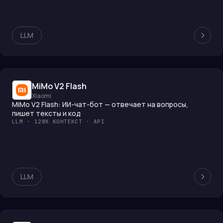
LLM
MiMo V2 Flash
Xiaomi
MiMo V2 Flash: ИИ-чат-бот — отвечает на вопросы,
пишет тексты и код
LLM · 128K КОНТЕКСТ · API
LLM