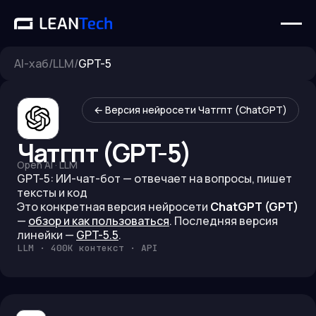
AI-хаб
/
LLM
/
GPT-5
← Версия нейросети
Чатгпт (ChatGPT)
Чатгпт (GPT-5)
Open AI
·
LLM
GPT-5: ИИ-чат-бот — отвечает на вопросы, пишет
тексты и код
Это конкретная версия нейросети
ChatGPT (GPT)
—
обзор и как пользоваться
.
Последняя версия
линейки —
GPT-5.5
.
LLM · 400K контекст · API