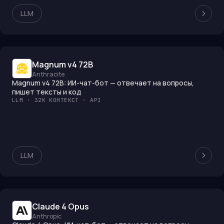
LLM
Magnum v4 72B
Anthracite
Magnum v4 72B: ИИ-чат-бот — отвечает на вопросы,
пишет тексты и код
LLM · 32K КОНТЕКСТ · API
LLM
Claude 4 Opus
Anthropic