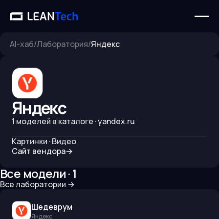
AI-хаб
/
Лаборатория
/
Яндекс
Яндекс
1
моделей в каталоге
· yandex.ru
Картинки · Видео
Сайт вендора
→
Все модели ·
1
Все лаборатории
→
Шедеврум
Яндекс