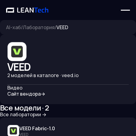
AI-хаб
/
Лаборатория
/
VEED
VEED
2
моделей в каталоге
· veed.io
Видео
Сайт вендора
→
Все модели ·
2
Все лаборатории
→
VEED Fabric-1.0
VEED