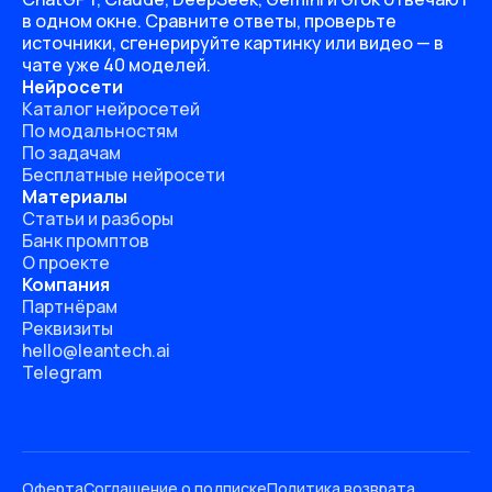
в одном окне. Сравните ответы, проверьте
источники, сгенерируйте картинку или видео — в
чате уже 40 моделей.
Нейросети
Каталог нейросетей
По модальностям
По задачам
Бесплатные нейросети
Материалы
Статьи и разборы
Банк промптов
О проекте
Компания
Партнёрам
Реквизиты
hello@leantech.ai
Telegram
Оферта
Соглашение о подписке
Политика возврата