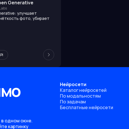
pen Generative
Labs
nerative: улучшает
 чёткость фото, убирает
PI
ямо
Нейросети
Каталог нейросетей
По модальностям
По задачам
Бесплатные нейросети
 в одном окне.
йте картинку