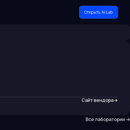
Открыть AI Lab
Сайт вендора
→
Все лаборатории
→