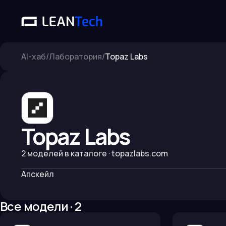
AI-хаб
/
Лаборатория
/
Topaz Labs
Topaz Labs
2
моделей в каталоге
· topazlabs.com
Апскейл
Все модели ·
2