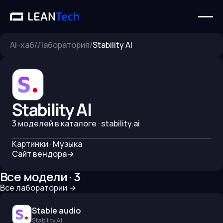
AI-хаб
/
Лаборатория
/
Stability AI
Stability AI
3
моделей в каталоге
· stability.ai
Картинки · Музыка
Сайт вендора
→
Все модели ·
3
Все лаборатории
→
Stable audio
Stability AI