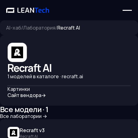
AI-хаб
/
Лаборатория
/
Recraft AI
Recraft AI
1
моделей в каталоге
· recraft.ai
Картинки
Сайт вендора
→
Все модели ·
1
Все лаборатории
→
Recraft v3
Recraft AI