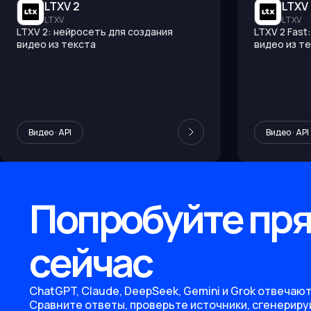
LTXV 2
LTXV 
LTXV
LTXV
LTXV 2: нейросеть для создания
LTXV 2 Fast
видео из текста
видео из т
Видео · API
Видео · API
Попробуйте пр
сейчас
ChatGPT, Claude, DeepSeek, Gemini и Grok отвечают
Сравните ответы, проверьте источники, сгенериру