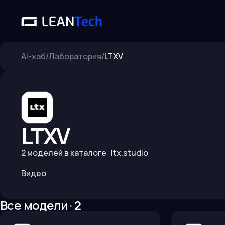
AI-хаб
/
Лаборатория
/
LTXV
LTXV
2
моделей в каталоге
· ltx.studio
Видео
Все модели ·
2