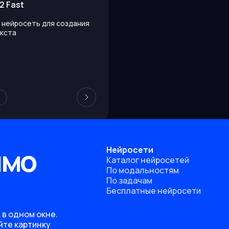
2 Fast
: нейросеть для создания
екста
ямо
Нейросети
Каталог нейросетей
По модальностям
По задачам
Бесплатные нейросети
 в одном окне.
йте картинку