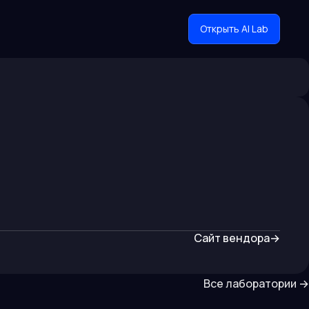
Открыть AI Lab
Сайт вендора
→
Все лаборатории
→