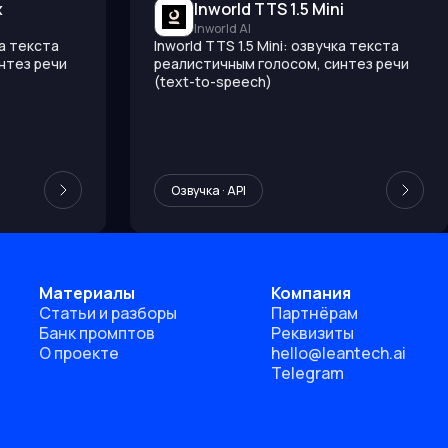
x
Inworld TTS 1.5 Mini
Inworld AI
ка текста
Inworld TTS 1.5 Mini: озвучка текста
нтез речи
реалистичным голосом, синтез речи
(text-to-speech)
Озвучка · API
Материалы
Компания
Статьи и разборы
Партнёрам
Банк промптов
Реквизиты
О проекте
hello@leantech.ai
Telegram