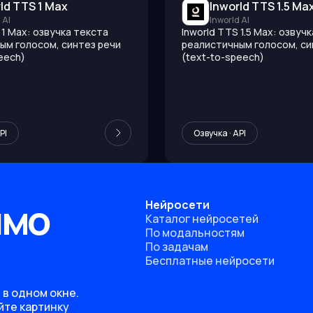
ld TTS 1 Max
Inworld TTS 1.5 Ma
 AI
Inworld AI
 1 Max: озвучка текста
Inworld TTS 1.5 Max: озвуч
ым голосом, синтез речи
реалистичным голосом, си
eech)
(text-to-speech)
PI
Озвучка · API
ямо
Нейросети
Каталог нейросетей
По модальностям
По задачам
Бесплатные нейросети
 в одном окне.
йте картинку