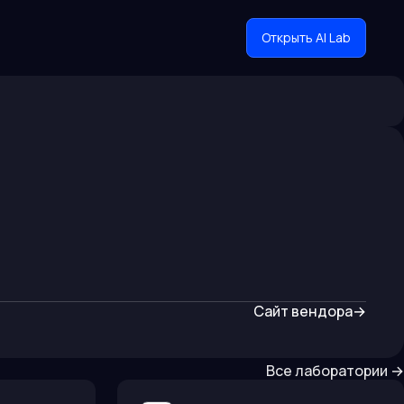
Открыть AI Lab
Сайт вендора
→
Все лаборатории
→