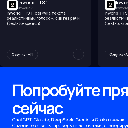
Inworld TTS 1
Inwor
Inworld AI
Inworld
Inworld TTS 1: озвучка текста
Inworld TTS
реалистичным голосом, синтез речи
реалистичн
(text-to-speech)
(text-to-sp
Озвучка · API
Озвучка · A
Попробуйте пр
сейчас
ChatGPT, Claude, DeepSeek, Gemini и Grok отвечают
Сравните ответы, проверьте источники, сгенериру