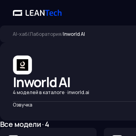
AI-хаб
/
Лаборатория
/
Inworld AI
Inworld AI
4
моделей в каталоге
· inworld.ai
Озвучка
Все модели ·
4