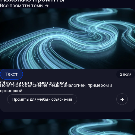
Все промпты темы
→
Текст
2
поля
Объясни простыми словами
Понятное объяснение темы с аналогией, примером и
проверкой
→
Промпты для учёбы и объяснений