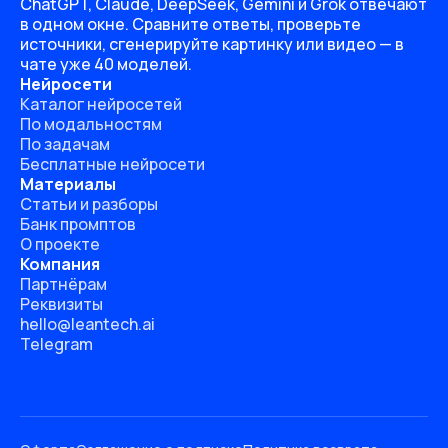
ChatGPT, Claude, DeepSeek, Gemini и Grok отвечают
в одном окне. Сравните ответы, проверьте
источники, сгенерируйте картинку или видео — в
чате уже 40 моделей.
Нейросети
Каталог нейросетей
По модальностям
По задачам
Бесплатные нейросети
Материалы
Статьи и разборы
Банк промптов
О проекте
Компания
Партнёрам
Реквизиты
hello@leantech.ai
Telegram