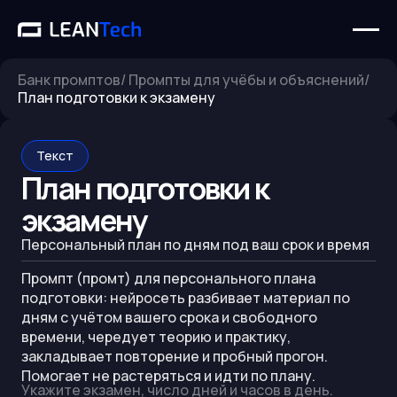
Банк промптов
/
Промпты для учёбы и объяснений
/
План подготовки к экзамену
Текст
План подготовки к
экзамену
Персональный план по дням под ваш срок и время
Промпт (промт) для персонального плана
подготовки: нейросеть разбивает материал по
дням с учётом вашего срока и свободного
времени, чередует теорию и практику,
закладывает повторение и пробный прогон.
Помогает не растеряться и идти по плану.
Укажите экзамен, число дней и часов в день.