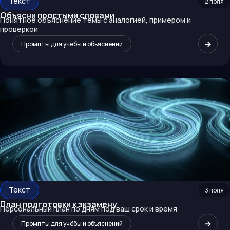
Текст
2
поля
Объясни простыми словами
Понятное объяснение темы с аналогией, примером и
проверкой
→
Промпты для учёбы и объяснений
Текст
3
поля
План подготовки к экзамену
Персональный план по дням под ваш срок и время
→
Промпты для учёбы и объяснений