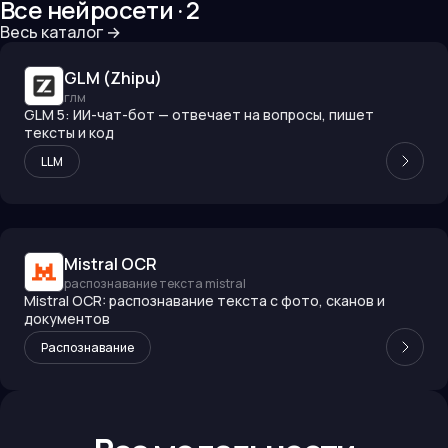
Все нейросети ·
2
Весь каталог
→
GLM (Zhipu)
глм
GLM 5: ИИ-чат-бот — отвечает на вопросы, пишет
тексты и код
LLM
Mistral OCR
распознавание текста mistral
Mistral OCR: распознавание текста с фото, сканов и
документов
Распознавание