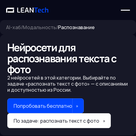
AI-хаб
/
Модальность
/
Распознавание
Нейросети для
распознавания текста с
фото
2
нейросетей в этой категории. Выбирайте по
задаче «
распознать текст с фото
» — с описаниями
и доступностью из России.
Попробовать бесплатно
»
По задаче:
распознать текст с фото
»