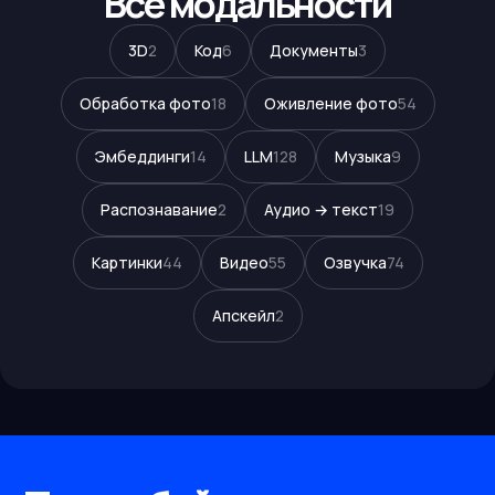
Все модальности
3D
2
Код
6
Документы
3
Обработка фото
18
Оживление фото
54
Эмбеддинги
14
LLM
128
Музыка
9
Распознавание
2
Аудио → текст
19
Картинки
44
Видео
55
Озвучка
74
Апскейл
2