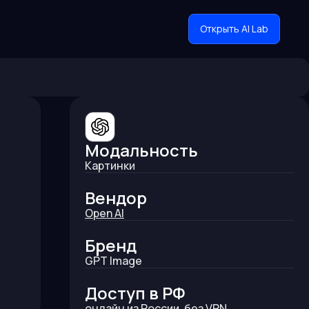
Открыть AI Lab
Модальность
Картинки
Вендор
Open AI
Бренд
GPT Image
Доступ в РФ
онлайн из России, без VPN