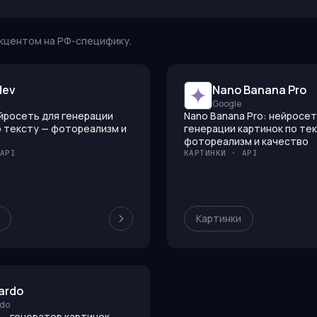
акцентом на РФ-специфику.
dev
Nano Banana Pro
Google
ейросеть для генерации
Nano Banana Pro: нейросет
о тексту — фотореализм и
генерации картинок по те
фотореализм и качество
API
КАРТИНКИ · API
Картинки
ardo
do
 — генератор картинок,