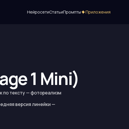
Нейросети
Статьи
Промпты
Приложения
age 1 Mini)
ок по тексту — фотореализм
едняя версия линейки —