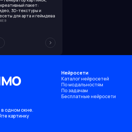
 креативный пакет:
идео, 3D-текстуры и
есеты для арта и геймдева
WEB
ямо
Нейросети
Каталог нейросетей
По модальностям
По задачам
Бесплатные нейросети
 в одном окне.
йте картинку