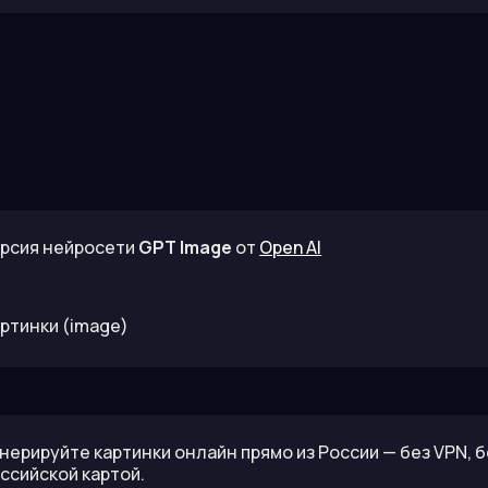
рсия нейросети
GPT Image
от
Open AI
ртинки
(image)
нерируйте картинки онлайн прямо из России — без VPN, б
ссийской картой.