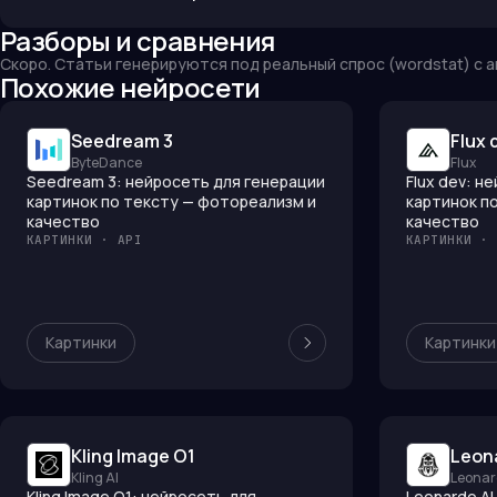
Разборы и сравнения
Скоро. Статьи генерируются под реальный спрос (wordstat) с 
Похожие нейросети
Seedream 3
Flux 
ByteDance
Flux
Seedream 3: нейросеть для генерации
Flux dev: н
картинок по тексту — фотореализм и
картинок п
качество
качество
КАРТИНКИ · API
КАРТИНКИ · 
Картинки
Картинки
Kling Image O1
Leon
Kling AI
Leonar
Kling Image O1: нейросеть для
Leonardo AI