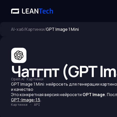
AI-хаб
/
Картинки
/
GPT Image 1 Mini
Чатгпт (GPT Im
Open AI
·
Картинки
GPT Image 1 Mini: нейросеть для генерации картин
и качество
Это конкретная версия нейросети
GPT Image
.
Посл
GPT-Image-1.5
.
Картинки · API