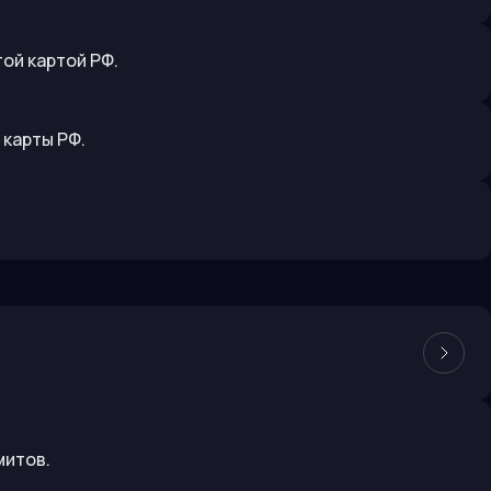
ой картой РФ.
 карты РФ.
митов.