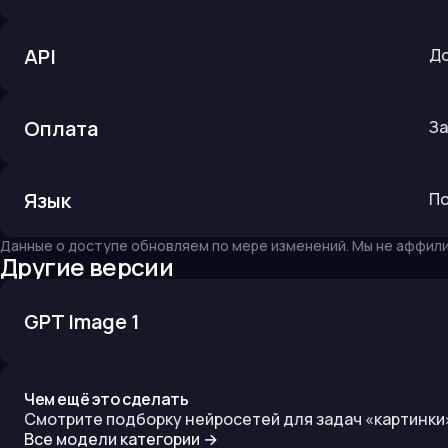
API
До
Оплата
За
Язык
По
Данные о доступе обновляем по мере изменений. Мы не аффил
Другие версии
GPT Image 1
Чем ещё это сделать
Смотрите подборку нейросетей для задач «
картинки
Все модели категории →