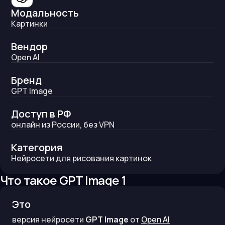
Модальность
Картинки
Вендор
Open AI
Бренд
GPT Image
Доступ в РФ
онлайн из России, без VPN
Категория
Нейросети для рисования картинок
Что такое
GPT Image 1
Это
версия нейросети
GPT Image
от
Open AI