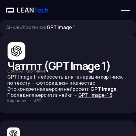
AI-хаб
/
Картинки
/
GPT Image 1
Чатгпт (GPT Image 1)
Open AI
·
Картинки
GPT Image 1: нейросеть для генерации картинок
по тексту — фотореализм и качество
Это конкретная версия нейросети
GPT Image
.
Последняя версия линейки —
GPT-Image-1.5
.
Картинки · API