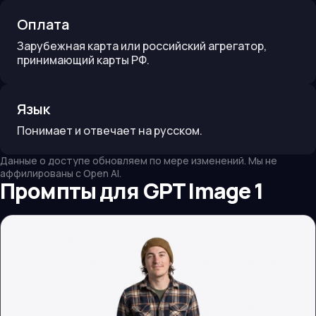
Оплата
Зарубежная карта или российский агрегатор,
принимающий карты РФ.
Язык
Понимает и отвечает на русском.
Данные о доступе обновляем по мере изменений. Мы не
аффилированы с
Open AI
.
Промпты для
GPT Image 1