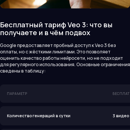
Бесплатный тариф Veo 3: что вы
получаете и в чём подвох
Google предоставляет пробный доступ к Veo 3 без
оплаты, но с жёсткими лимитами. Это позволяет
оценить качество работы нейросети, но не подходит
для регулярного использования. Основные ограничения
сведены в таблицу:
ПАРАМЕТР
БЕСПЛА
Количество генераций в сутки
3 видео