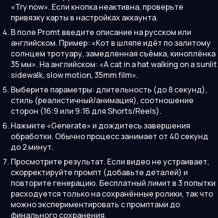
«Try now». Если кнопка неактивна, проверьте
привязку карты в настройках аккаунта.
В поле Promt введите описание на русском или
английском. Пример: «Кот в шляпе идёт по залитому
солнцем тротуару, замедленная съёмка, киноплёнка
35 мм». На английском: «A cat in a hat walking on a sunlit
sidewalk, slow motion, 35mm film».
Выберите параметры: длительность (до 8 секунд),
стиль (реалистичный/анимация), соотношение
сторон (16:9 или 9:16 для Shorts/Reels).
Нажмите «Generate» и дождитесь завершения
обработки. Обычно процесс занимает от 40 секунд
до 2 минут.
Просмотрите результат. Если видео не устраивает,
скорректируйте промпт (добавьте деталей) и
повторите генерацию. Бесплатный лимит в 3 попытки
расходуется только на сохранённые ролики, так что
можно экспериментировать с промптами до
финального сохранения.