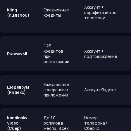
Аккаунт +
Kling
Ежедневные
верификация по
(Kuaishou)
кредиты
телефону
125
кредитов
Аккаунт +
RunwayML
при
подтверждение
регистрации
Ежедневные
Шедеврум
генерации в
Аккаунт Яндекс
(Яндекс)
приложении
Kandinsky
До 10
Номер
Video
роликов в
телефона /
(Сбер)
месяц, 8 сек
Сбер ID