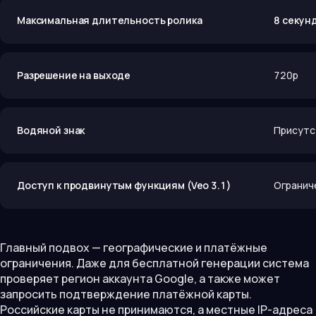
Максимальная длительность ролика
8 секун
Разрешение на выходе
720p
Водяной знак
Присутс
Доступ к продвинутым функциям (Veo 3.1)
Огранич
Главный подвох — географические и платёжные
ограничения. Даже для бесплатной генерации система
проверяет регион аккаунта Google, а также может
запросить подтверждение платёжной карты.
Российские карты не принимаются, а местные IP-адреса