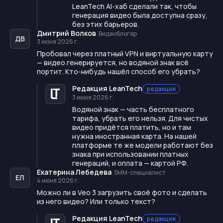
LeanTech AI-хаб сделали так, чтобы
генерация видео была доступна сразу,
без этих барьеров.
Дмитрий Волков
·
Видеоблогер
ДВ
3 июня 2026 г.
Пробовал через платный VPN и виртуальную карту
— видео генерируется, но водяной знак всё
портит. Кто-нибудь нашёл способ его убрать?
Редакция LeanTech
редакция
3 июня 2026 г.
Водяной знак — часть бесплатного
тарифа, убрать его нельзя. Для чистых
видео придётся платить, но и там
нужна иностранная карта. На нашей
платформе те же модели работают без
знака при использовании платных
генераций, и оплата — картой РФ.
Екатерина Лебедева
·
SMM-специалист
ЕЛ
4 июня 2026 г.
Можно ли в Veo 3 загрузить своё фото и сделать
из него видео? Или только текст?
Редакция LeanTech
редакция