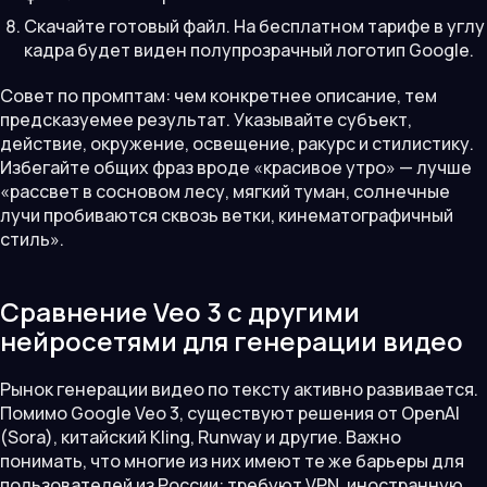
Скачайте готовый файл. На бесплатном тарифе в углу
кадра будет виден полупрозрачный логотип Google.
Совет по промптам: чем конкретнее описание, тем
предсказуемее результат. Указывайте субъект,
действие, окружение, освещение, ракурс и стилистику.
Избегайте общих фраз вроде «красивое утро» — лучше
«рассвет в сосновом лесу, мягкий туман, солнечные
лучи пробиваются сквозь ветки, кинематографичный
стиль».
Сравнение Veo 3 с другими
нейросетями для генерации видео
Рынок генерации видео по тексту активно развивается.
Помимо Google Veo 3, существуют решения от OpenAI
(Sora), китайский Kling, Runway и другие. Важно
понимать, что многие из них имеют те же барьеры для
пользователей из России: требуют VPN, иностранную