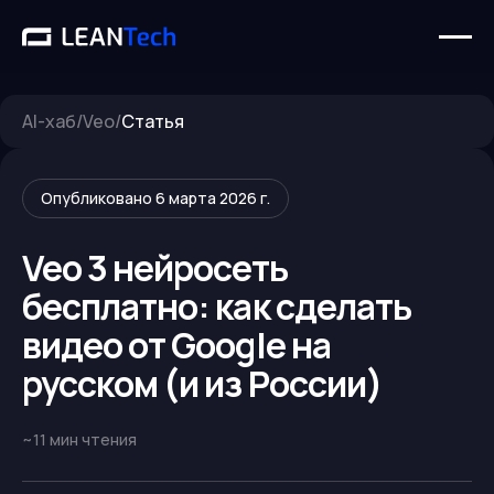
AI-хаб
/
Veo
/
Статья
Опубликовано
6 марта 2026 г.
Veo 3 нейросеть
бесплатно: как сделать
видео от Google на
русском (и из России)
~
11
мин чтения