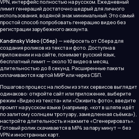
VPN, интерфейс полностью на русском. Ежедневный
лимит генераций достаточно щедрый для личного
использования, водяной знак минимальный. Это самый
простой способ попробовать генерацию видео без
регистрации зарубежного аккаунта.
Kandinsky Video (Сбер)
— нейросеть от Сбера для
создания роликов из текста и фото. Доступна в
приложении и на сайте, понимает русский язык,
бесплатный лимит — около 10 видео в месяц
длительностью до 8 секунд. Расширенные пакеты
оплачиваются картой МИР или через СБП.
Пошагово процесс на любом из этих сервисов выглядит
одинаково: откройте сайт или приложение, выберите
режим «Видео из текста» или «Оживить фото», введите
промпт на русском языке (например, «кот в шляпе идёт
по залитому солнцем тротуару, замедленная съёмка»),
настройте длительность и нажмите «Сгенерировать».
Готовый ролик скачивается в MP4 за пару минут — без
VPN и иностранных карт.