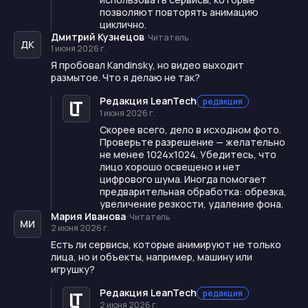
позволяют повторять анимацию
циклично.
Дмитрий Кузнецов
·
Читатель
ДК
1 июня 2026 г.
Я пробовал Kandinsky, но видео выходит
размытое. Что я делаю не так?
Редакция LeanTech
редакция
1 июня 2026 г.
Скорее всего, дело в исходном фото.
Проверьте разрешение — желательно
не менее 1024x1024. Убедитесь, что
лицо хорошо освещено и нет
цифрового шума. Иногда помогает
предварительная обработка: обрезка,
увеличение резкости, удаление фона.
Мария Иванова
·
Читатель
МИ
2 июня 2026 г.
Есть ли сервисы, которые анимируют не только
лица, но и объекты, например, машину или
игрушку?
Редакция LeanTech
редакция
2 июня 2026 г.