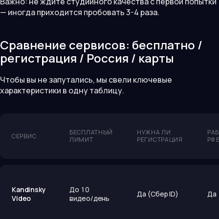
Важно: не ждите студийного качества с первой попытки
— иногда приходится пробовать 3-4 раза.
Сравнение сервисов: бесплатно /
регистрация / Россия / карты
Чтобы вы не запутались, мы свели ключевые
характеристики в одну таблицу.
БЕСПЛАТНЫЙ
НУЖНА ЛИ
РАБ
СЕРВИС
ЛИМИТ
РЕГИСТРАЦИЯ
РФ 
Kandinsky
До 10
Да (Сбер ID)
Да
Video
видео/день