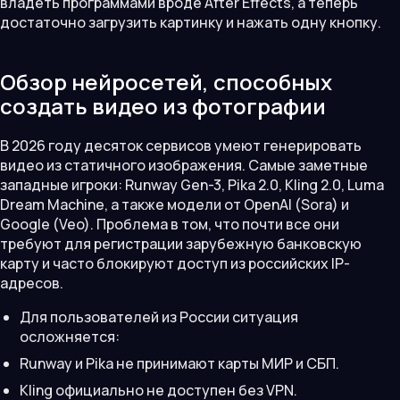
владеть программами вроде After Effects, а теперь
достаточно загрузить картинку и нажать одну кнопку.
Обзор нейросетей, способных
создать видео из фотографии
В 2026 году десяток сервисов умеют генерировать
видео из статичного изображения. Самые заметные
западные игроки: Runway Gen-3, Pika 2.0, Kling 2.0, Luma
Dream Machine, а также модели от OpenAI (Sora) и
Google (Veo). Проблема в том, что почти все они
требуют для регистрации зарубежную банковскую
карту и часто блокируют доступ из российских IP-
адресов.
Для пользователей из России ситуация
осложняется:
Runway и Pika не принимают карты МИР и СБП.
Kling официально не доступен без VPN.