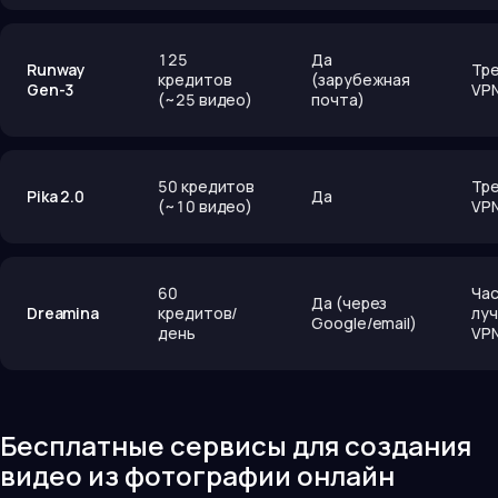
125
Да
Runway
Тр
кредитов
(зарубежная
Gen-3
VP
(~25 видео)
почта)
50 кредитов
Тр
Pika 2.0
Да
(~10 видео)
VP
60
Час
Да (через
Dreamina
кредитов/
луч
Google/email)
день
VP
Бесплатные сервисы для создания
видео из фотографии онлайн