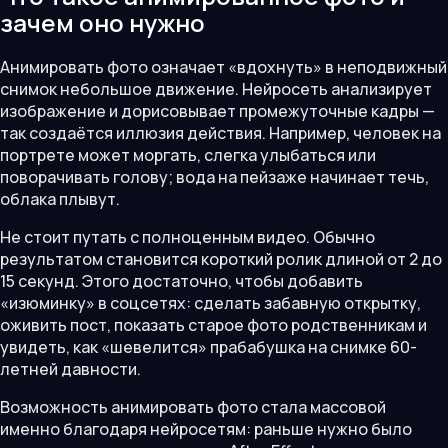
зачем оно нужно
Анимировать фото означает «вдохнуть» в неподвижный
снимок небольшое движение. Нейросеть анализирует
изображение и дорисовывает промежуточные кадры —
так создаётся иллюзия действия. Например, человек на
портрете может моргать, слегка улыбаться или
поворачивать голову; вода на пейзаже начинает течь,
облака плывут.
Не стоит путать с полноценным видео. Обычно
результатом становится короткий ролик длиной от 2 до
15 секунд. Этого достаточно, чтобы добавить
«изюминку» в соцсетях: сделать забавную открытку,
оживить пост, показать старое фото родственникам и
увидеть, как «шевелится» прабабушка на снимке 60-
летней давности.
Возможность анимировать фото стала массовой
именно благодаря нейросетям: раньше нужно было