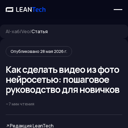
AI-хаб
/
Veo
/
Статья
Опубликовано
28 мая 2026 г.
Как сделать видео из фото
нейросетью: пошаговое
руководство для новичков
~
7
мин чтения
Редакция LeanTech