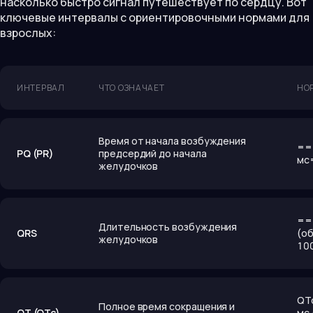
насколько быстро сигнал путешествует по сердцу. Вот
ключевые интервалы с ориентировочными нормами для
взрослых:
ИНТЕРВАЛ
ЧТО ОЗНАЧАЕТ
НО
Время от начала возбуждения
==
PQ (PR)
предсердий до начала
мс
желудочков
==
Длительность возбуждения
QRS
(о
желудочков
10
QT
Полное время сокращения и
QT (QTc)
мс 