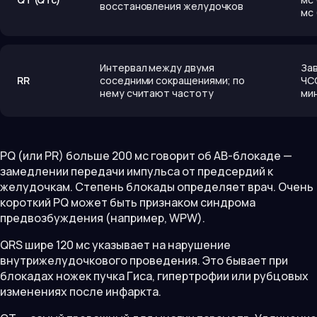
восстановления желудочков
мс
Интервал между двумя
За
RR
соседними сокращениями; по
ЧСС
нему считают частоту
мин
PQ (или PR) больше 200 мс говорит об АВ-блокаде —
замедлении передачи импульса от предсердий к
желудочкам. Степень блокады определяет врач. Очень
короткий PQ может быть признаком синдрома
предвозбуждения (например, WPW).
QRS шире 120 мс указывает на нарушение
внутрижелудочкового проведения. Это бывает при
блокадах ножек пучка Гиса, гипертрофии или рубцовых
изменениях после инфаркта.