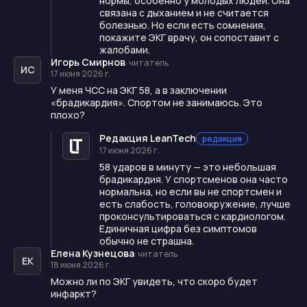
нормы, особенно у молодых людей. Она
связана с дыханием и не считается
болезнью. Но если есть сомнения,
покажите ЭКГ врачу, он сопоставит с
жалобами.
Игорь Смирнов
·
читатель
ИС
17 июня 2026 г.
У меня ЧСС на ЭКГ 58, а в заключении
«брадикардия». Спортом не занимаюсь. Это
плохо?
Редакция LeanTech
редакция
17 июня 2026 г.
58 ударов в минуту — это небольшая
брадикардия. У спортсменов она часто
нормальна, но если вы не спортсмен и
есть слабость, головокружение, лучше
проконсультироваться с кардиологом.
Единичная цифра без симптомов
обычно не страшна.
Елена Кузнецова
·
читатель
ЕК
18 июня 2026 г.
Можно ли по ЭКГ увидеть, что скоро будет
инфаркт?