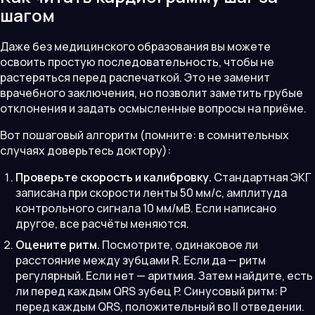
шагом
Даже без медицинского образования вы можете
освоить простую последовательность, чтобы не
растеряться перед распечаткой. Это не заменит
врачебного заключения, но позволит заметить грубые
отклонения и задать осмысленные вопросы на приёме.
Вот пошаговый алгоритм (помните: в сомнительных
случаях доверьтесь доктору):
Проверьте скорость и калибровку.
Стандартная ЭКГ
записана при скорости ленты 50 мм/с, амплитуда
контрольного сигнала 10 мм/мВ. Если написано
другое, все расчёты меняются.
Оцените ритм.
Посмотрите, одинаковое ли
расстояние между зубцами R. Если да — ритм
регулярный. Если нет — аритмия. Затем найдите, есть
ли перед каждым QRS зубец P. Синусовый ритм: P
перед каждым QRS, положительный во II отведении.