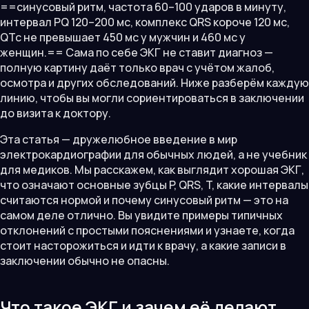
==синусовый ритм, частота 60–100 ударов в минуту,
интервал PQ 120–200 мс, комплекс QRS короче 120 мс,
QTc не превышает 450 мс у мужчин и 460 мс у
женщин.== Сама по себе ЭКГ не ставит диагноз —
полную картину даёт только врач с учётом жалоб,
осмотра и других обследований. Ниже разберём каждую
линию, чтобы вы могли сориентироваться в заключении
до визита к доктору.
Эта статья — дружелюбное введение в мир
электрокардиографии для обычных людей, а не учебник
для медиков. Мы расскажем, как выглядит хорошая ЭКГ,
что означают основные зубцы P, QRS, T, какие интервалы
считаются нормой и почему синусовый ритм — это на
самом деле отлично. Вы увидите примеры типичных
отклонений с простыми пояснениями и узнаете, когда
стоит насторожиться и идти к врачу, а какие записи в
заключении обычно не опасны.
Что такое ЭКГ и зачем её делают