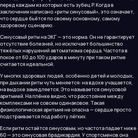
перед каждым из которых есть зубец P. Когда в
заключении написано «ритм синусовый», это означает,
что сердце бьётся по своему основному, самому
здоровому сценарию.
Синусовый ритм на ЭКГ — это норма. Он не гарантирует
отсутствие болезней, но исключает большинство
тяжёлых нарушений автоматизма сердца. Частота в
покое от 60 до 100 ударов в минуту при таком ритме
считается идеальной.
У многих здоровых людей, особенно детей и молодых,
при дыхании ритм чуть меняется: на вдохе учащается,
на выдохе замедляется. Это называется синусовой
аритмией. На плёнке видно, что расстояние между
комплексами не совсем одинаковое. Такая
физиологическая аритмия не опасна — сердце просто
подстраивается под работу лёгких.
Если ритм остаётся синусовым, но частота падает ниже
60 — это синусовая брадикардия. У спортсменов она