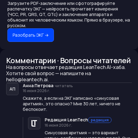
Загрузите PDF-заключение или сфотографируйте
распечатку ЭКГ — нейросеть прочитает измерения
(ЧСС, PR, QRS, QT, QTc) и заключение аппарата и
объяснит их человеческим языком. Прямо в браузере, на
русском.
Разобрать ЭКГ
→
Комментарии · Вопросы читателей
На вопросы отвечает редакция LeanTech AI-хаба.
Хотите свой вопрос —
напишите на
hello@leantech.ai.
Анна Петрова
·
читатель
АП
16 июня 2026 г.
Скажите, а если на ЭКГ написано «синусовая
аритмия», это опасно? Мне 30 лет, ничего не
беспокоит.
Редакция LeanTech
редакция
16 июня 2026 г.
Синусовая аритмия — это вариант