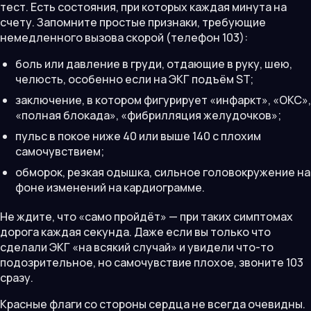
тест. Есть состояния, при которых каждая минута на
счету. Запомните простые признаки, требующие
немедленного вызова скорой (телефон 103):
боль или давление в груди, отдающие в руку, шею,
челюсть, особенно если на ЭКГ подъём ST;
заключение, в котором фигурирует «инфаркт», «ОКС»,
«полная блокада», «фибрилляция желудочков»;
пульс в покое ниже 40 или выше 140 с плохим
самочувствием;
обморок, резкая одышка, сильное головокружение на
фоне изменений на кардиограмме.
Не ждите, что «само пройдёт» — при таких симптомах
дорога каждая секунда. Даже если вы только что
сделали ЭКГ «на всякий случай» и увидели что-то
подозрительное, но самочувствие плохое, звоните 103
сразу.
Красные флаги со стороны сердца не всегда очевидны.