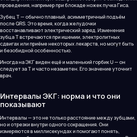
проведения, например при блокаде ножек пучка Гиса.
Зубец T — обычно плавный, асимметричный подъём
после QRS. Это время, когда желудочки
восстанавливают электрический заряд. Изменения
зубца T встречаются при ишемии, электролитных
сдвигах или приёме некоторых лекарств, но могут быть
и безобидной особенностью.
Иногда на ЭКГ виден ещё и маленький горбик U — он
следует за T и часто незаметен. Его значение уточнит
врач.
Интервалы ЭКГ: норма и что они
показывают
Интервалы — это не только расстояние между зубцами,
но и отрезки внутри одного сокращения. Они
измеряются в миллисекундах и помогают понять,