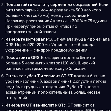
Подсчитайте частоту сердечных сокращений.
Если
ритм регулярный, можно разделить 300 на число
больших клеток (5 мм) между соседними R.
Например, расстояние 4 клетки -> 300/4 = 75 уд/мин.
При нерегулярном ритме считают по
продолжительной записи.
Измерьте интервал PQ.
От начала зубца P до начала
QRS. Норма 120–200 мс. Удлинение — блокада,
укорочение — синдром предвозбуждения.
Посмотрите QRS.
Его ширина должна быть не
больше 3 маленьких клеток (120 мс). Широкий
означает внутрижелудочковую блокаду.
Оцените зубец T и сегмент ST.
ST должен быть на
уровне изолинии (базовой линии), допустим лёгкий
подъём в грудных отведениях. Зубец T в норме
асимметричный, положительный в большинстве
отведений.
Измерьте QT и вычислите QTc.
QT зависит от
частоты, поэтому его делят на корень из RR. Вручную