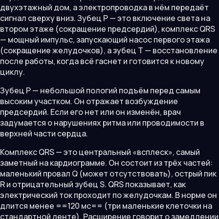
двухэтажный дом, а электропроводка в нём передаёт
сигнал сверху вниз. Зубец P — это включение света на
втором этаже (сокращение предсердий), комплекс QRS
— мощный импульс, запускающий насос первого этажа
(сокращение желудочков), а зубец T — восстановление
после работы, когда всё гаснет и готовится к новому
циклу.
Зубец P — небольшой пологий подъём перед самым
высоким участком. Он отражает возбуждение
предсердий. Если его нет или он изменён, врач
задумается о нарушениях ритма или проводимости в
верхней части сердца.
Комплекс QRS — это центральный «всплеск», самый
заметный на кардиограмме. Он состоит из трёх частей:
маленький провал Q (может отсутствовать), острый пик
R и отрицательный зубец S. QRS показывает, как
электрический ток проходит по желудочкам. В норме он
длится менее ==120 мс== (три маленькие клеточки на
стандартной ленте). Расширение говорит о замедлении