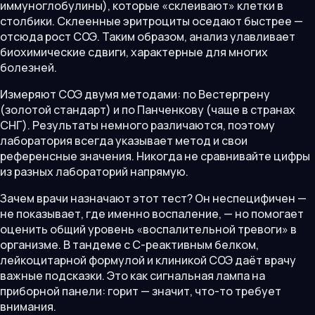
иммуноглобулины), которые «склеивают» клетки в
столбики. Склеенные эритроциты оседают быстрее —
отсюда рост СОЭ. Таким образом, анализ улавливает
биохимические сдвиги, характерные для многих
болезней.
Измеряют СОЭ двумя методами: по Вестергрену
(золотой стандарт) и по Панченкову (чаще в странах
СНГ). Результаты немного различаются, поэтому
лаборатория всегда указывает метод и свои
референсные значения. Никогда не сравнивайте цифры
из разных лабораторий напрямую.
Зачем врачи назначают этот тест? Он неспецифичен —
не показывает, где именно воспаление, — но помогает
оценить общий уровень «воспалительной тревоги» в
организме. В тандеме с С-реактивным белком,
лейкоцитарной формулой и клиникой СОЭ даёт врачу
важные подсказки. Это как сигнальная лампа на
приборной панели: горит — значит, что-то требует
внимания.