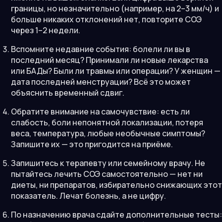
границы, но незначительно (например, на 2–3 мм/ч) и
больше никаких отклонений нет, повторите СОЭ
через 1–2 недели.
Вспомните недавние события: болели ли вы в
последний месяц? Принимали ли новые лекарства
или БАДы? Были ли травмы или операции? У женщин —
дата последней менструации? Всё это может
объяснить временный сдвиг.
Обратите внимание на самочувствие: есть ли
слабость, боли непонятной локализации, потеря
веса, температура, любые необычные симптомы?
Запишите их — это пригодится на приёме.
Запишитесь к терапевту или семейному врачу. Не
пытайтесь лечить СОЭ самостоятельно — нет ни
диеты, ни препаратов, избирательно снижающих этот
показатель. Лечат болезнь, а не цифру.
По назначению врача сдайте дополнительные тесты: