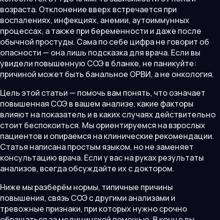
возраста. Отклонение вверх встречается при
воспалениях, инфекциях, анемии, аутоиммунных
процессах, а также при беременности и даже после
обычной простуды. Сама по себе цифра не говорит об
опасности — она лишь подсказка для врача. Если вы
увидели повышенную СОЭ в бланке, не паникуйте:
причиной может быть банальное ОРВИ, а не онкология.
Цель этой статьи — помочь вам понять, что означает
повышенная СОЭ в вашем анализе, какие факторы
влияют на показатель и в каких случаях действительно
стоит беспокоиться. Мы ориентируемся на взрослых
пациентов и опираемся на клинические рекомендации.
Статья написана простым языком, но не заменяет
консультацию врача. Если у вас на руках результаты
анализов, всегда обсуждайте их с доктором.
Ниже мы разберём нормы, типичные причины
повышения, связь СОЭ с другими анализами и
тревожные признаки, при которых нужно срочно
обращаться за медицинской помощью. В конце вы