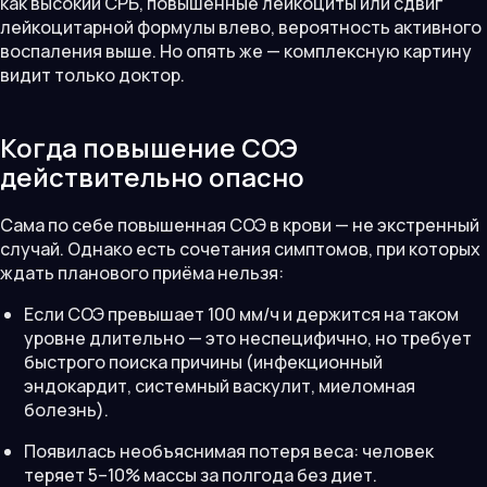
как высокий СРБ, повышенные лейкоциты или сдвиг
лейкоцитарной формулы влево, вероятность активного
воспаления выше. Но опять же — комплексную картину
видит только доктор.
Когда повышение СОЭ
действительно опасно
Сама по себе повышенная СОЭ в крови — не экстренный
случай. Однако есть сочетания симптомов, при которых
ждать планового приёма нельзя:
Если СОЭ превышает 100 мм/ч и держится на таком
уровне длительно — это неспецифично, но требует
быстрого поиска причины (инфекционный
эндокардит, системный васкулит, миеломная
болезнь).
Появилась необъяснимая потеря веса: человек
теряет 5–10% массы за полгода без диет.