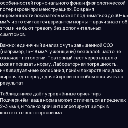
особенностей гормонального фона и физиологической
потери крови при менструациях. Во время
беременности показатель может подниматься до 30–45
мм/ч и это считается вариантом нормы — врачи знают об
этом и не бьют тревогу без дополнительных
симптомов.
Важно: единичный анализ с чуть завышенной СОЭ
(например, 16–18 мм/ч у женщины) без жалоб часто не
означает патологии. Повторный тест через неделю
может показать норму. Лабораторная погрешность,
индивидуальные колебания, приём лекарств или даже
жирная еда перед сдачей крови способны повлиять на
результат.
Таблица ниже даёт усреднённые ориентиры.
Подчеркнём: ваша норма может отличаться в пределах
2–3 мм/ч, и только врач интерпретирует цифры в
контексте всего организма.