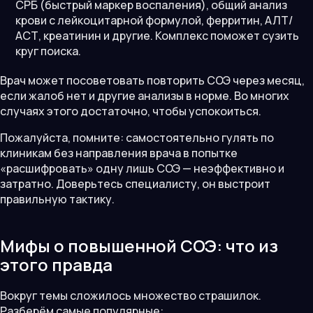
СРБ (быстрый маркер воспаления), общий анализ
крови с лейкоцитарной формулой, ферритин, АЛТ/
АСТ, креатинин и другие. Комплекс поможет сузить
круг поиска.
Врач может посоветовать повторить СОЭ через месяц,
если жалоб нет и другие анализы в норме. Во многих
случаях этого достаточно, чтобы успокоиться.
Пожалуйста, помните: самостоятельно гулять по
клиникам без направления врача в попытке
«расшифровать» одну лишь СОЭ — неэффективно и
затратно. Доверьтесь специалисту, он выстроит
правильную тактику.
Мифы о повышенной СОЭ: что из
этого правда
Вокруг темы сложилось множество страшилок.
Разберём самые популярные: