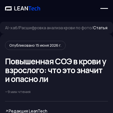
AI-хаб
/
Расшифровка анализа крови по фото
/
Статья
Опубликовано
15 июня 2026 г.
Повышенная СОЭ в крови у
взрослого: что это значит
и опасно ли
~
9
мин чтения
Редакция LeanTech