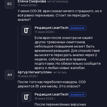
Елена Смирнова
·
читательница
ЕС
17 июня 2026 г.
У меня СОЭ 28, врач сказал ничего страшного, но я
всё равно переживаю. Стоит ли пересдать
анализ?
Редакция LeanTech
редакция
17 июня 2026 г.
Если врач после осмотра не нашёл
других тревожных симптомов,
небольшое повышение может быть
временной реакцией. Для спокойствия
вы можете пересдать анализ через 2
недели, соблюдая все правила
подготовки. Но обязательно сообщите
врачу о любых новых жалобах.
Артур Нигматуллин
·
читатель
АН
18 июня 2026 г.
После того как переболел ковидом, СОЭ
держится 35 уже месяц. Это опасно?
Редакция LeanTech
редакция
18 июня 2026 г.
После перенесённых вирусных