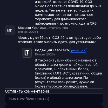
инфекций, включая COVID-19, СОЭ
может оставаться повышенной до 6–8
недель. Тем не менее, если других
симптомов нет, стоит показаться
терапевту для динамического
наблюдения и, возможно, сдать СРБ.
Марина Козлова
·
читательница
МК
19 июня 2026 г.
Моему мужу 55 лет, СОЭ 40, а он чувствует себя
отлично. Какие анализы сдать для уточнения?
Редакция LeanTech
редакция
19 июня 2026 г.
В такой ситуации обычно назначают
общий анализ крови с лейкоцитарной
формулой, С-реактивный белок,
биохимию (АЛТ, АСТ, креатинин, общий
белок) и общий анализ мочи. По
результатам врач решит, нужно ли
более глубокое обследование.
Оставить комментарий