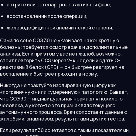
артрите или остеоартрозе в активной фазе,
восстановлении после операции,
железодефицитной анемии лёгкой степени.
Сама по себе СОЭ 30 не указывает на конкретную
болезнь; требуется осмотр врача и дополнительные
анализы. Если при этом у вас нет жалоб, возможно,
стоит повторить СОЭ через 2–4 недели и сдать С-
реактивный белок (СРБ) — он быстрее реагирует на
воспаление и быстрее приходит в норму.
Никогда не трактуйте изолированную цифру как
«пограничную» или «умеренную» патологию. Бывает,
что СОЭ 30 — индивидуальная норма для пожилого
человека, а у кого-то это признак вялотекущего
аутоиммунного процесса. Врач сопоставит данные с
жалобами, анамнезом, результатами других тестов.
Если результат 30 сочетается с такими показателями,