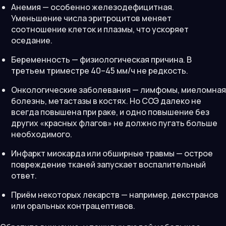
Анемия — особенно железодефицитная.
Уменьшение числа эритроцитов меняет
соотношение клеток и плазмы, что ускоряет
оседание.
Беременность — физиологическая причина. В
третьем триместре 40–45 мм/ч не редкость.
Онкологические заболевания — лимфомы, миеломная
болезнь, метастазы в костях. Но СОЭ далеко не
всегда повышена при раке, и одно повышение без
других «красных флагов» не должно пугать больше
необходимого.
Инфаркт миокарда или обширные травмы — острое
повреждение тканей запускает воспалительный
ответ.
Приём некоторых лекарств — например, декстранов
или оральных контрацептивов.