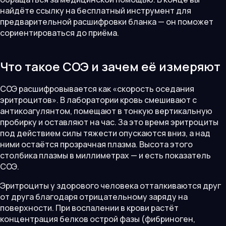
найдёте ссылку на бесплатный инструмент для
предварительной расшифровки бланка — он поможет
сориентироваться до приёма.
Что такое СОЭ и зачем её измеряют
СОЭ расшифровывается как «скорость оседания
эритроцитов». В лаборатории кровь смешивают с
антикоагулянтом, помещают в тонкую вертикальную
пробирку и оставляют на час. За это время эритроциты
под действием силы тяжести опускаются вниз, а над
ними остаётся прозрачная плазма. Высота этого
столбика плазмы в миллиметрах — и есть показатель
СОЭ.
Эритроциты у здорового человека отталкиваются друг
от друга благодаря отрицательному заряду на
поверхности. При воспалении в крови растёт
концентрация белков острой фазы (фибриноген,