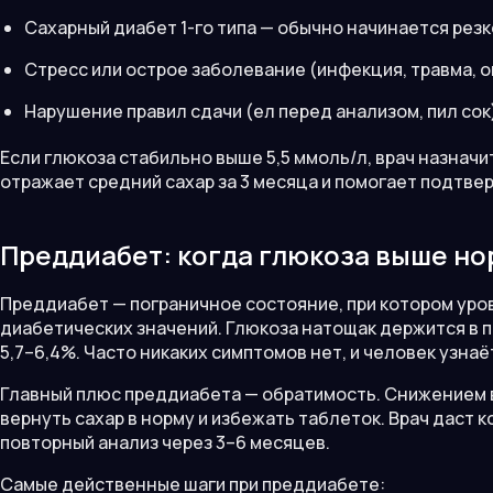
Сахарный диабет 1-го типа — обычно начинается резк
Стресс или острое заболевание (инфекция, травма, о
Нарушение правил сдачи (ел перед анализом, пил сок
Если глюкоза стабильно выше 5,5 ммоль/л, врач назначи
отражает средний сахар за 3 месяца и помогает подтве
Преддиабет: когда глюкоза выше но
Преддиабет — пограничное состояние, при котором уров
диабетических значений. Глюкоза натощак держится в п
5,7–6,4%. Часто никаких симптомов нет, и человек узнаё
Главный плюс преддиабета — обратимость. Снижением в
вернуть сахар в норму и избежать таблеток. Врач даст
повторный анализ через 3–6 месяцев.
Самые действенные шаги при преддиабете: