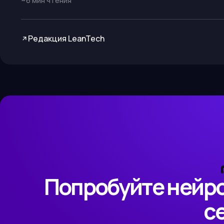
~
6
мин чтения
Редакция LeanTech
Попробуйте нейро
с