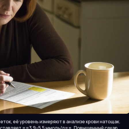
леток, её уровень измеряют в анализе крови натощак.
составляет ==3,9–5,5 ммоль/л==. Повышенный сахар