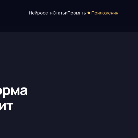
Нейросети
Статьи
Промпты
Приложения
орма
ит
р