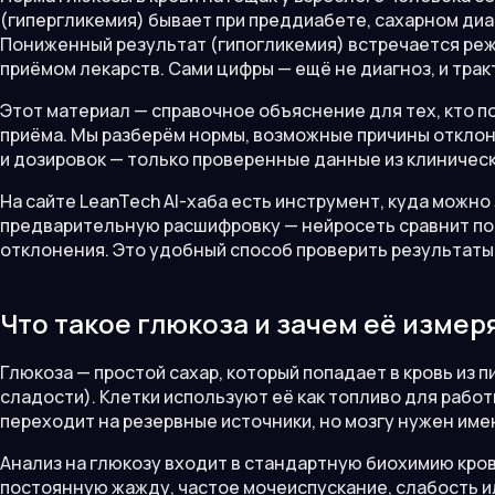
(гипергликемия) бывает при преддиабете, сахарном диа
Пониженный результат (гипогликемия) встречается реж
приёмом лекарств. Сами цифры — ещё не диагноз, и трак
Этот материал — справочное объяснение для тех, кто п
приёма. Мы разберём нормы, возможные причины отклоне
и дозировок — только проверенные данные из клиничес
На сайте LeanTech AI-хаба есть инструмент, куда можно 
предварительную расшифровку — нейросеть сравнит по
отклонения. Это удобный способ проверить результаты 
Что такое глюкоза и зачем её измер
Глюкоза — простой сахар, который попадает в кровь из п
сладости). Клетки используют её как топливо для работ
переходит на резервные источники, но мозгу нужен име
Анализ на глюкозу входит в стандартную биохимию крови
постоянную жажду, частое мочеиспускание, слабость и