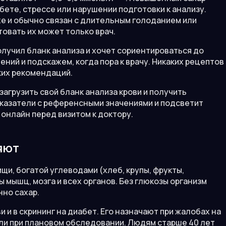
бете, стрессе или нарушении подготовки к анализу.
е и обычно связан с длительным голоданием или
товать их может только врач.
олучил бланк анализа и хочет сориентироваться до
ний и подскажем, когда пора к врачу. Никаких рецептов
ких рекомендаций.
загрузить свой бланк анализа крови и получить
казатели с референсными значениями и подсветит
онлайн перед визитом к доктору.
яют
ищи, богатой углеводами (хлеб, крупы, фрукты,
ы мышц, мозга и всех органов. Без глюкозы организм
нно сахар.
 и в скрининг на диабет. Его назначают при жалобах на
ли при плановом обследовании. Людям старше 40 лет