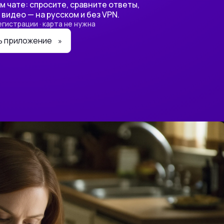
 чате: спросите, сравните ответы,
 видео — на русском и без VPN.
егистрации · карта не нужна
ь приложение
»