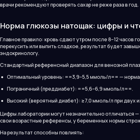
врачи рекомендуют проверять сахар не реже раза в год.
Норма глюкозы натощак: цифры и что
Главное правило: кровь сдают утром после 8–12 часов г
перекусить или выпить сладкое, результат будет завыш
эндокринологу.
Стандартный референсный диапазон для венозной плаз
Оптимальный уровень: ==3,9–5,5 ммоль/л== — норма
Пограничный (преддиабет): ==5,6–6,9 ммоль/л==.
Высокий (вероятный диабет): ≥7,0 ммоль/л при двух и
Цифры лаборатории могут незначительно отличаться — 
свои возрастные референсы, у беременных нормы стро
На результат способны повлиять: