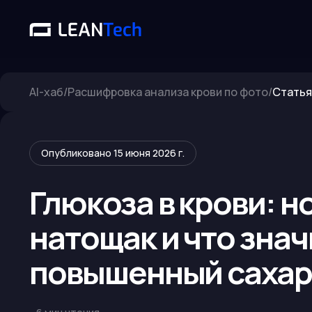
AI-хаб
/
Расшифровка анализа крови по фото
/
Статья
Опубликовано
15 июня 2026 г.
Глюкоза в крови: н
натощак и что знач
повышенный саха