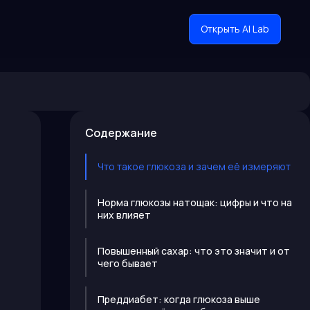
Открыть AI Lab
Содержание
Что такое глюкоза и зачем её измеряют
Норма глюкозы натощак: цифры и что на
них влияет
Повышенный сахар: что это значит и от
чего бывает
Преддиабет: когда глюкоза выше