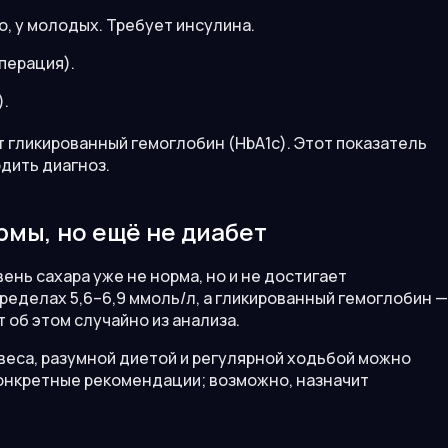
о, у молодых. Требует инсулина.
перация).
).
т гликированный гемоглобин (HbA1c). Этот показатель
рдить диагноз.
рмы, но ещё не диабет
ень сахара уже не норма, но и не достигает
ределах 5,6–6,9 ммоль/л, а гликированный гемоглобин —
т об этом случайно из анализа.
еса, разумной диетой и регулярной ходьбой можно
 конкретные рекомендации; возможно, назначит