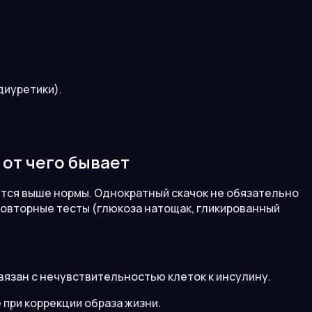
диуретики).
 от чего бывает
ится выше нормы. Однократный скачок не обязательно
 повторные тесты (глюкоза натощак, гликированный
Связан с нечувствительностью клеток к инсулину.
при коррекции образа жизни.