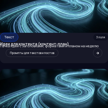
Текст
3
поля
Идеи для контента (контент-план)
Пачка идей с заголовками, форматами и планом на неделю
→
Промпты для текстов и постов