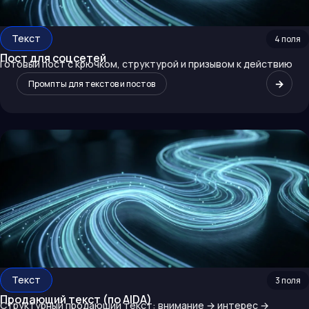
Текст
4
поля
Пост для соцсетей
Готовый пост с крючком, структурой и призывом к действию
→
Промпты для текстов и постов
Текст
3
поля
Продающий текст (по AIDA)
Структурный продающий текст: внимание → интерес →