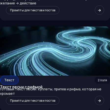
желание → действие
→
Промпты для текстов и постов
Текст
2
поля
Текст песни с рифмой
Готовый текст песни: куплеты, припев и рифма, которая не
хромает
→
Промпты для текстов и постов