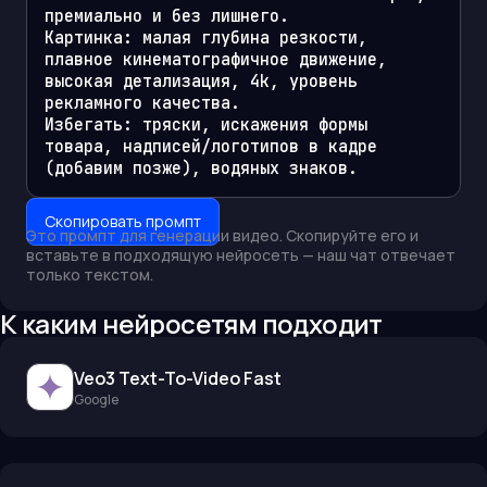
премиально и без лишнего.

Картинка: малая глубина резкости, 
плавное кинематографичное движение, 
высокая детализация, 4k, уровень 
рекламного качества.

Избегать: тряски, искажения формы 
товара, надписей/логотипов в кадре 
(добавим позже), водяных знаков.
Скопировать промпт
Это промпт для генерации
видео
. Скопируйте его и
вставьте в подходящую нейросеть — наш чат отвечает
только текстом.
К каким нейросетям подходит
Veo3 Text-To-Video Fast
Google