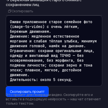
сохранением лиц
Скопировать
Оживи приложенное старое семейное фото 
(image-to-video) с очень лёгким, 
бережным движением.

Движение: медленное естественное 
моргание и слабая тёплая улыбка, минимум 
движения головой, намёк на дыхание.

Ограничения: сохрани оригинальные лица, 
одежду и винтажный вид ТОЧНО — без 
осовременивания, без морфинга, без 
подмены личности; сохрани зерно и тона 
эпохи; плавное, мягкое, достойное 
движение.

Длительность: около 5 секунд.
Скопировать промпт
Это промпт для генерации
видео
. Скопируйте его и
вставьте в подходящую нейросеть — наш чат отвечает
только текстом.