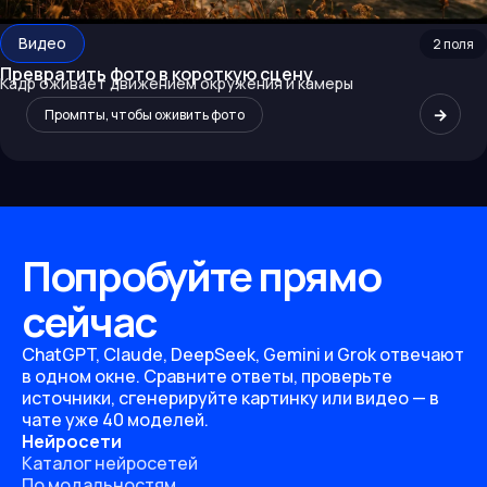
Видео
2
поля
Превратить фото в короткую сцену
Кадр оживает движением окружения и камеры
→
Промпты, чтобы оживить фото
Попробуйте прямо
сейчас
ChatGPT, Claude, DeepSeek, Gemini и Grok отвечают
в одном окне. Сравните ответы, проверьте
источники, сгенерируйте картинку или видео — в
чате уже 40 моделей.
Нейросети
Каталог нейросетей
По модальностям