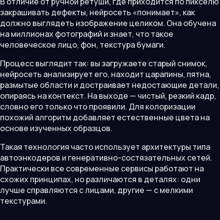
В отличие от ручной ретуши, где приходится по пикселю
закрашивать дефекты, нейросеть «понимает», как
должно выглядеть изображение целиком. Она обучена
на миллионах фотографий и знает, что такое
человеческое лицо, фон, текстура бумаги.
Процесс выглядит так: вы загружаете старый снимок,
нейросеть анализирует его, находит царапины, пятна,
размытые области и достраивает недостающие детали,
опираясь на контекст. На выходе — чистый, резкий кадр,
словно его только что проявили. Для колоризации
похожий алгоритм добавляет естественные цвета на
основе изученных образцов.
Такая технология часто использует архитектуры типа
автоэнкодеров и генеративно-состязательных сетей.
Практически все современные сервисы работают на
схожих принципах, но различаются в деталях: одни
лучше справляются с лицами, другие — с мелкими
текстурами.