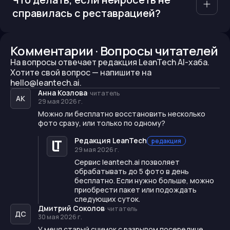
справилась с реставрацией?
Комментарии · Вопросы читателей
На вопросы отвечает редакция LeanTech AI-хаба.
Хотите свой вопрос —
напишите на
hello@leantech.ai.
Анна Козлова
·
читатель
АК
29 мая 2026 г.
Можно ли бесплатно восстановить несколько
фото сразу, или только по одному?
Редакция LeanTech
редакция
29 мая 2026 г.
Сервис leantech.ai позволяет
обрабатывать до 5 фото в день
бесплатно. Если нужно больше, можно
приобрести пакет или подождать
следующих суток.
Дмитрий Соколов
·
читатель
ДС
30 мая 2026 г.
У меня старый снимок с разрывом посередине.