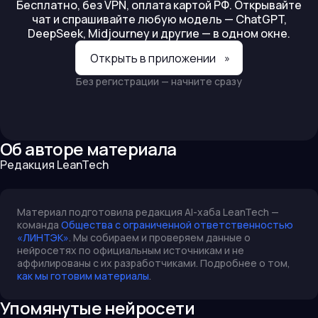
Бесплатно, без VPN, оплата картой РФ. Открывайте
чат и спрашивайте любую модель — ChatGPT,
DeepSeek, Midjourney и другие — в одном окне.
Открыть в приложении
»
Без регистрации — начните сразу
Об авторе материала
Редакция LeanTech
Материал подготовила редакция AI-хаба LeanTech —
команда
Общества с ограниченной ответственностью
«ЛИНТЭК»
. Мы собираем и проверяем данные о
нейросетях по официальным источникам и не
аффилированы с их разработчиками. Подробнее о том,
как мы готовим материалы
.
Упомянутые нейросети