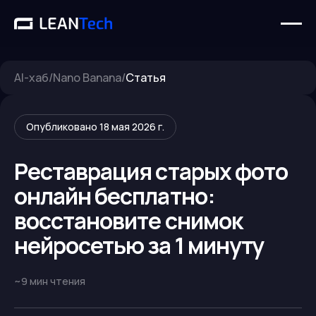
AI-хаб
/
Nano Banana
/
Статья
Опубликовано
18 мая 2026 г.
Реставрация старых фото
онлайн бесплатно:
восстановите снимок
нейросетью за 1 минуту
~
9
мин чтения