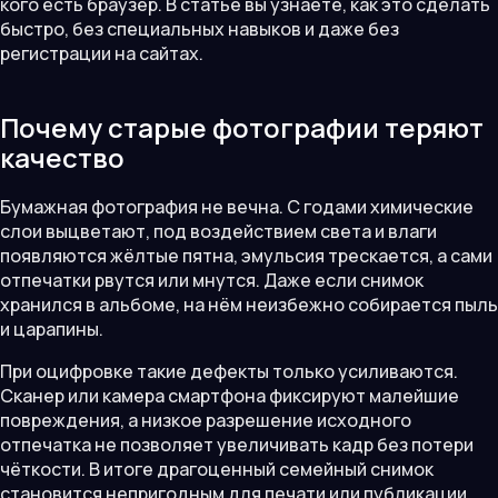
кого есть браузер. В статье вы узнаете, как это сделать
быстро, без специальных навыков и даже без
регистрации на сайтах.
Почему старые фотографии теряют
качество
Бумажная фотография не вечна. С годами химические
слои выцветают, под воздействием света и влаги
появляются жёлтые пятна, эмульсия трескается, а сами
отпечатки рвутся или мнутся. Даже если снимок
хранился в альбоме, на нём неизбежно собирается пыль
и царапины.
При оцифровке такие дефекты только усиливаются.
Сканер или камера смартфона фиксируют малейшие
повреждения, а низкое разрешение исходного
отпечатка не позволяет увеличивать кадр без потери
чёткости. В итоге драгоценный семейный снимок
становится непригодным для печати или публикации.