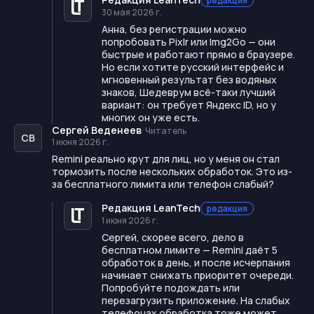
редакция
30 мая 2026 г.
Анна, без регистрации можно
попробовать Pixlr или Img2Go — они
быстрые и работают прямо в браузере.
Но если хотите русский интерфейс и
мгновенный результат без водяных
знаков, Шедеврум всё-таки лучший
вариант: он требует Яндекс ID, но у
многих он уже есть.
Сергей Веденеев
·
Читатель
СВ
1 июня 2026 г.
Remini реально крут для лиц, но у меня он стал
тормозить после нескольких обработок. Это из-
за бесплатного лимита или телефон слабый?
Редакция LeanTech
редакция
1 июня 2026 г.
Сергей, скорее всего, дело в
бесплатном лимите — Remini даёт 5
обработок в день, и после исчерпания
начинает снижать приоритет очереди.
Попробуйте подождать или
перезагрузить приложение. На слабых
телефонах обработка тоже может