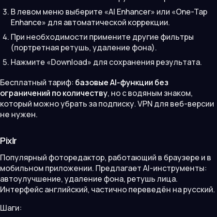
В левом меню выберите «AI Enhancer» или «One-Tap
Enhance» для автоматической коррекции.
При необходимости примените другие фильтры
(портретная ретушь, удаление фона).
Нажмите «Download» для сохранения результата.
Бесплатный тариф:
базовые AI-функции без
ограничений по количеству
, но с водяным знаком,
который можно убрать за подписку. VPN для веб-версии
не нужен.
Pixlr
Популярный фоторедактор, работающий в браузере и в
мобильном приложении. Предлагает AI-инструменты:
автоулучшение, удаление фона, ретушь лица.
Интерфейс английский, частично переведён на русский.
Шаги: