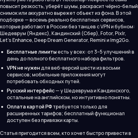
повысит резкость, уберёт шумы, раскрасит чёрно-белый
снимок или аккуратно вырежет объект из фона. В этой
подборке — восемь реально бесплатных сервисов,
которые работают в России без танцев с VPN и бубном:
Шедеврум (Яндекс), Кандинский (Сбер), Fotor, Pixlr,
Let's Enhance, Deep Dream Generator, Remini и Img2Go.
Бесплатные лимиты
есть у всех: от 3–5 улучшений в
день до полного бесплатного набора фильтров.
VPN не нужен
для веб-версий шести из восьми
сервисов; мобильные приложения могут
потребовать обходных путей.
Русский интерфейс
— у Шедеврума и Кандинского,
остальные на английском, но интуитивно понятны.
Оплата картой РФ
требуется только для
расширенных тарифов; бесплатный функционал
доступен без привязки карты.
Статья пригодится всем, кто хочет быстро привести в