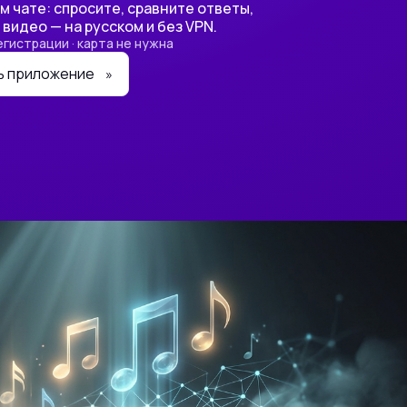
 чате: спросите, сравните ответы,
 видео — на русском и без VPN.
егистрации · карта не нужна
ь приложение
»