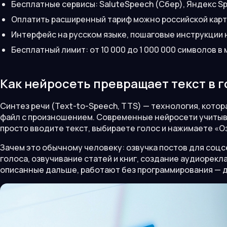
Бесплатные сервисы: SaluteSpeech (Сбер), Яндекс Sp
Оплатить расширенный тариф можно российской картой
Интерфейс на русском языке, пошаговые инструкции 
Бесплатный лимит: от 10 000 до 1 000 000 символов в 
Как нейросеть превращает текст в 
Синтез речи (Text-to-Speech, TTS) — технология, кото
файл с произношением. Современные нейросети учитыва
просто вводите текст, выбираете голос и нажимаете «О
Зачем это обычному человеку: озвучка постов для соцс
голоса, озвучивание статей и книг, создание аудиорекл
описанные дальше, работают без программирования — 