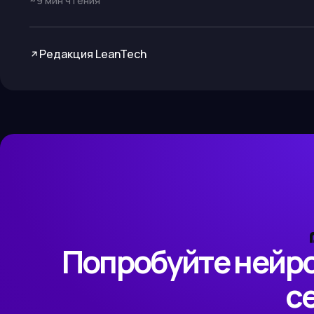
~
9
мин чтения
Редакция LeanTech
Попробуйте нейро
с