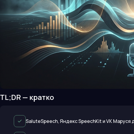
TL;DR — кратко
SaluteSpeech, Яндекс SpeechKit и VK Маруся 