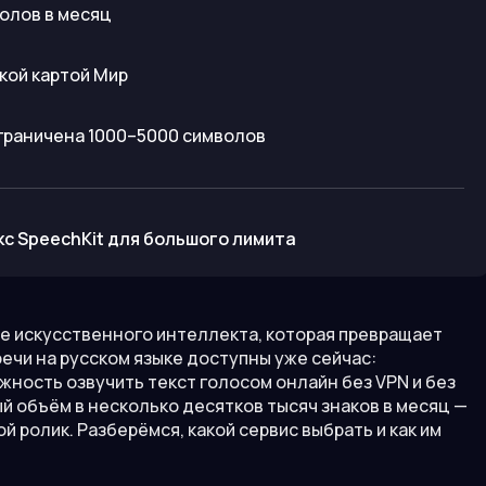
волов в месяц
кой картой Мир
ограничена 1000–5000 символов
кс SpeechKit для большого лимита
ве искусственного интеллекта, которая превращает
речи на русском языке доступны уже сейчас:
жность озвучить текст голосом онлайн без VPN и без
й объём в несколько десятков тысяч знаков в месяц —
й ролик. Разберёмся, какой сервис выбрать и как им