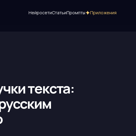
Нейросети
Статьи
Промпты
Приложения
чки текста:
 русским
о