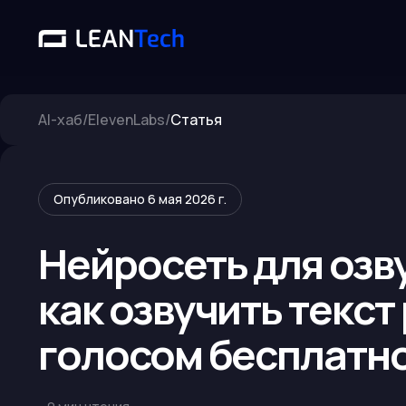
AI-хаб
/
ElevenLabs
/
Статья
Опубликовано
6 мая 2026 г.
Нейросеть для озву
как озвучить текст
голосом бесплатн