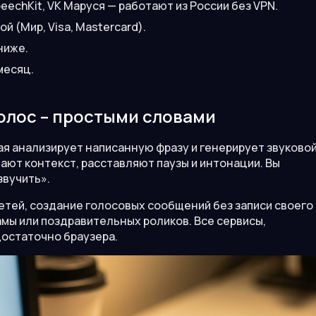
eechKit, VK Маруся — работают из России без VPN.
 (Мир, Visa, Mastercard).
ниже.
месяц.
голос – простыми словами
рая анализирует написанную фразу и генерирует звуково
ют контекст, расставляют паузы и интонации. Вы
звучить».
етей, создание голосовых сообщений без записи своего
амы или поздравительных роликов. Все сервисы,
достаточно браузера.