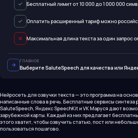
Бесплатный лимит от 10 000 до 1 000 000 сим
Оплатить расширенный тариф можно российс
Максимальная длина текста за один запрос 
ГЛАВНОЕ
Выберите SaluteSpeech для качества или Янде
Нейросеть для озвучки текста — это программа на осно
написанные слова в речь. Бесплатные сервисы синтеза 
SaluteSpeech, Яндекс SpeechKit и VK Маруся дают возмо
зарубежной карты. Каждый из них предлагает бесплатны
этого хватит, чтобы озвучить статью, пост или небольшо
пользоваться пошагово.