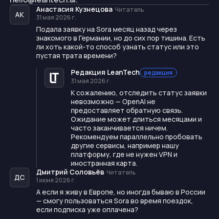
Анастасия Кузнецова
·
Читатель
АК
31 мая 2026 г.
Подала заявку на Sora месяц назад через
знакомого в Германии, но до сих пор тишина. Есть
ли хоть какой-то способ узнать статус или это
пустая трата времени?
Редакция LeanTech
редакция
31 мая 2026 г.
К сожалению, отследить статус заявки
невозможно — OpenAI не
предоставляет обратную связь.
Ожидание может длиться месяцами и
часто заканчивается ничем.
Рекомендуем параллельно пробовать
другие сервисы, например нашу
платформу, где не нужен VPN и
иностранная карта.
Дмитрий Соловьёв
·
Читатель
ДС
1 июня 2026 г.
А если я живу в Европе, но иногда бываю в России
— смогу пользоваться Sora во время поездок,
если подписка уже оплачена?