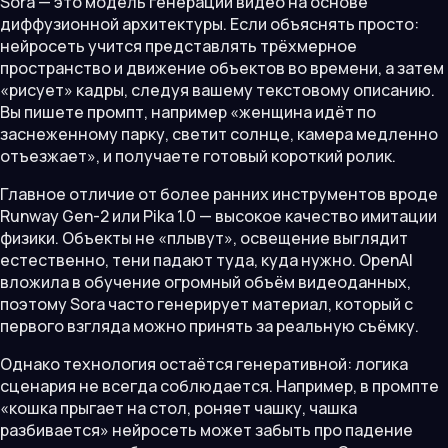
Sora — это модель генерации видео на основе
диффузионной архитектуры. Если объяснять просто:
нейросеть учится представлять трёхмерное
пространство и движение объектов во времени, а затем
«рисует» кадры, следуя вашему текстовому описанию.
Вы пишете промпт, например «женщина идёт по
заснеженному парку, светит солнце, камера медленно
отъезжает», и получаете готовый короткий ролик.
Главное отличие от более ранних инструментов вроде
Runway Gen-2 или Pika 1.0 — высокое качество имитации
физики. Объекты не «плывут», освещение выглядит
естественно, тени падают туда, куда нужно. OpenAI
вложила в обучение огромный объём видеоданных,
поэтому Sora часто генерирует материал, который с
первого взгляда можно принять за реальную съёмку.
Однако технология остаётся генеративной: логика
сценария не всегда соблюдается. Например, в промпте
«кошка прыгает на стол, роняет чашку, чашка
разбивается» нейросеть может забыть про падение