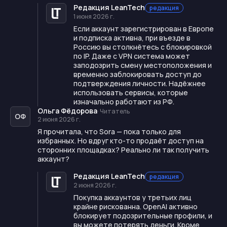
Редакция LeanTech
редакция
1 июня 2026 г.
Если аккаунт зарегистрирован в Европе
и подписка активна, при въезде в
Россию вы столкнётесь с блокировкой
по IP. Даже с VPN система может
заподозрить смену местоположения и
временно заблокировать доступ до
подтверждения личности. Надёжнее
использовать сервисы, которые
изначально работают из РФ.
Ольга Фёдорова
·
Читатель
ОФ
2 июня 2026 г.
Я прочитала, что Sora — пока только для
избранных. Но вдруг кто-то продаёт доступ на
сторонних площадках? Реально ли так получить
аккаунт?
Редакция LeanTech
редакция
2 июня 2026 г.
Покупка аккаунтов у третьих лиц
крайне рискованна. OpenAI активно
блокирует подозрительные профили, и
вы можете потерять деньги. Кроме