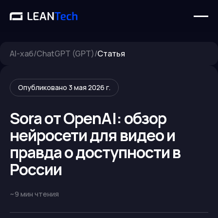
AI-хаб
/
ChatGPT (GPT)
/
Статья
Опубликовано
3 мая 2026 г.
Sora от OpenAI: обзор
нейросети для видео и
правда о доступности в
России
~
9
мин чтения