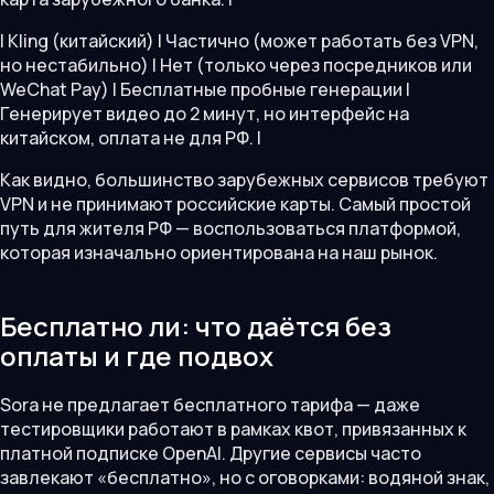
| Kling (китайский) | Частично (может работать без VPN,
но нестабильно) | Нет (только через посредников или
WeChat Pay) | Бесплатные пробные генерации |
Генерирует видео до 2 минут, но интерфейс на
китайском, оплата не для РФ. |
Как видно, большинство зарубежных сервисов требуют
VPN и не принимают российские карты. Самый простой
путь для жителя РФ — воспользоваться платформой,
которая изначально ориентирована на наш рынок.
Бесплатно ли: что даётся без
оплаты и где подвох
Sora не предлагает бесплатного тарифа — даже
тестировщики работают в рамках квот, привязанных к
платной подписке OpenAI. Другие сервисы часто
завлекают «бесплатно», но с оговорками: водяной знак,