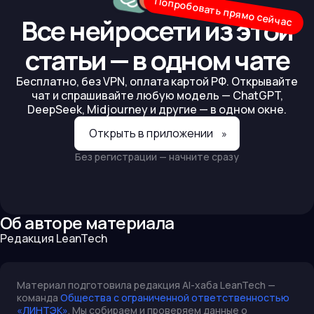
Попробовать прямо сейчас
Все нейросети из этой
статьи — в одном чате
Бесплатно, без VPN, оплата картой РФ. Открывайте
чат и спрашивайте любую модель — ChatGPT,
DeepSeek, Midjourney и другие — в одном окне.
Открыть в приложении
»
Без регистрации — начните сразу
Об авторе материала
Редакция LeanTech
Материал подготовила редакция AI-хаба LeanTech —
команда
Общества с ограниченной ответственностью
«ЛИНТЭК»
. Мы собираем и проверяем данные о