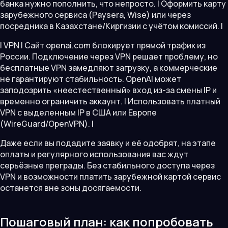
банка нужно пополнить, что непросто. | Оформить карту
зарубежного сервиса (Paysera, Wise) или через
посредника в Казахстане/Киргизии с учётом комиссий. |
| VPN | Сайт openai.com блокирует прямой трафик из
России. Подключение через VPN решает проблему, но
бесплатные VPN замедляют загрузку, а коммерческие
не гарантируют стабильность. OpenAI может
заподозрить «неестественный» вход из-за смены IP и
временно ограничить аккаунт. | Использовать платный
VPN с выделенным IP в США или Европе
(WireGuard/OpenVPN). |
Даже если вы подадите заявку и её одобрят, на этапе
оплаты и регулярного использования вас ждут
серьёзные преграды. Без стабильного доступа через
VPN и возможности платить зарубежной картой сервис
останется вне зоны досягаемости.
Пошаговый план: как попробовать