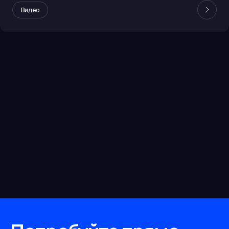
Видео
Runway
рунвей