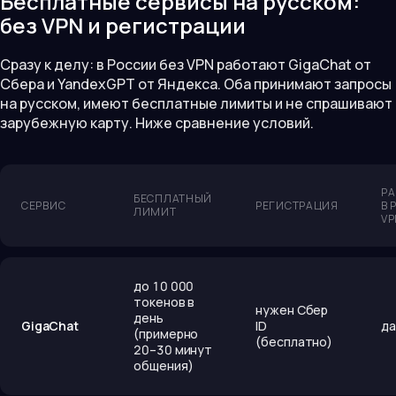
Бесплатные сервисы на русском:
без VPN и регистрации
Сразу к делу: в России без VPN работают GigaChat от
Сбера и YandexGPT от Яндекса. Оба принимают запросы
на русском, имеют бесплатные лимиты и не спрашивают
зарубежную карту. Ниже сравнение условий.
РА
БЕСПЛАТНЫЙ
СЕРВИС
РЕГИСТРАЦИЯ
В 
ЛИМИТ
VP
до 10 000
токенов в
нужен Сбер
день
GigaChat
ID
да
(примерно
(бесплатно)
20–30 минут
общения)