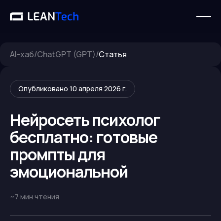
AI-хаб
/
ChatGPT (GPT)
/
Статья
Опубликовано
10 апреля 2026 г.
Нейросеть психолог
бесплатно: готовые
промпты для
эмоциональной
~
7
мин чтения