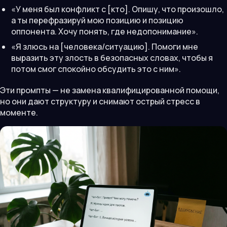
«У меня был конфликт с [кто]. Опишу, что произошло,
а ты перефразируй мою позицию и позицию
оппонента. Хочу понять, где недопонимание».
«Я злюсь на [человека/ситуацию]. Помоги мне
выразить эту злость в безопасных словах, чтобы я
потом смог спокойно обсудить это с ним».
Эти промпты — не замена квалифицированной помощи,
но они дают структуру и снимают острый стресс в
моменте.