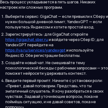
Весь процесс укладывается в пять шагов. Никаких
настроек или сложных программ.
Выберите сервис: GigaChat — если привыкли к Сберу и
нужен большой дневной лимит; YandexGPT — если
пользуетесь Яндексом и хотите простой вход.
Зарегистрируйтесь: для GigaChat откройте
https://gigachat.sber.ru
и войдите через Сбер ID; для
YandexGPT перейдите на
https://ya.ru/services/yandexgpt
и используйте
Яндекс ID. Обе регистрации бесплатны.
Создайте новый чат. Не смешивайте тему
психологической беседы с рабочими запросами — это
поможет нейросети удерживать контекст.
Введите первый промпт. Начните с установки роли:
«Привет, давай поговорим. Представь, что ты
эмпатичный слушатель. Я хочу разобраться в своих
чувствах. Задавай уточняющие вопросы, пока не
поймёшь ситуацию, и не давай советов, пока не
попрошу».