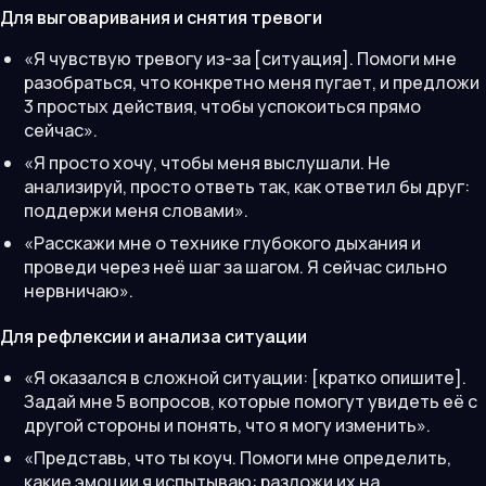
Для выговаривания и снятия тревоги
«Я чувствую тревогу из-за [ситуация]. Помоги мне
разобраться, что конкретно меня пугает, и предложи
3 простых действия, чтобы успокоиться прямо
сейчас».
«Я просто хочу, чтобы меня выслушали. Не
анализируй, просто ответь так, как ответил бы друг:
поддержи меня словами».
«Расскажи мне о технике глубокого дыхания и
проведи через неё шаг за шагом. Я сейчас сильно
нервничаю».
Для рефлексии и анализа ситуации
«Я оказался в сложной ситуации: [кратко опишите].
Задай мне 5 вопросов, которые помогут увидеть её с
другой стороны и понять, что я могу изменить».
«Представь, что ты коуч. Помоги мне определить,
какие эмоции я испытываю: разложи их на