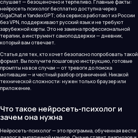
слушает — безоценочно и терпеливо. Главные факты:
нейросеть психолог бесплатно доступна через
GigaChat и YandexGPT; оба сервиса работают из России
без VPN, поддерживают русский язык и не требуют
зарубежной карты. Это не замена профессиональной
терапии, а инструмент самоподдержки — дневник,
который вам отвечает.
Статья для тех, кто хочет безопасно попробовать такой
формат. Вы получите пошаговую инструкцию, готовые
промпты на все случаи — от тревоги до поиска
мотивации — и честный разбор ограничений. Никакой
технической сложности: нужен только браузер или
приложение.
Что такое нейросеть-психолог и
зачем она нужна
Нейросеть-психолог — это программа, обученная вести
диалог в эмпатичной манере. Она не ставит диагнозов и