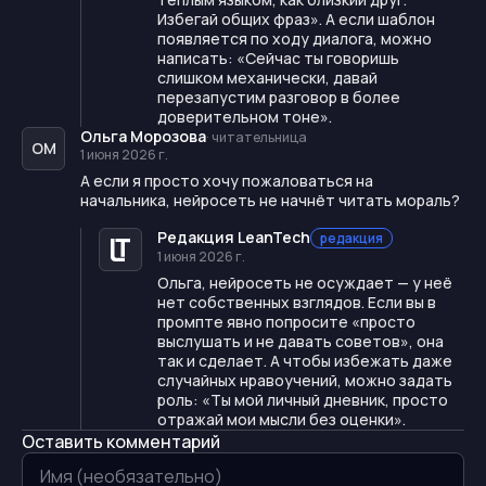
Избегай общих фраз». А если шаблон
появляется по ходу диалога, можно
написать: «Сейчас ты говоришь
слишком механически, давай
перезапустим разговор в более
доверительном тоне».
Ольга Морозова
·
читательница
ОМ
1 июня 2026 г.
А если я просто хочу пожаловаться на
начальника, нейросеть не начнёт читать мораль?
Редакция LeanTech
редакция
1 июня 2026 г.
Ольга, нейросеть не осуждает — у неё
нет собственных взглядов. Если вы в
промпте явно попросите «просто
выслушать и не давать советов», она
так и сделает. А чтобы избежать даже
случайных нравоучений, можно задать
роль: «Ты мой личный дневник, просто
отражай мои мысли без оценки».
Оставить комментарий