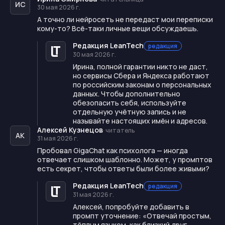
ИС
30 мая 2026 г.
А точно ли нейросеть не передаст мои переписки
кому-то? Всё-таки личные вещи обсуждаешь.
Редакция LeanTech
редакция
30 мая 2026 г.
Ирина, полной гарантии никто не даст,
но сервисы Сбера и Яндекса работают
по российским законам о персональных
данных. Чтобы дополнительно
обезопасить себя, используйте
отдельную учётную запись и не
называйте настоящих имён и адресов.
Алексей Кузнецов
·
читатель
АК
31 мая 2026 г.
Пробовал GigaChat как психолога — иногда
отвечает слишком шаблонно. Может, у промптов
есть секрет, чтобы ответы были более живыми?
Редакция LeanTech
редакция
31 мая 2026 г.
Алексей, попробуйте добавить в
промпт уточнение: «Отвечай простым,
тёплым языком, как близкий друг.