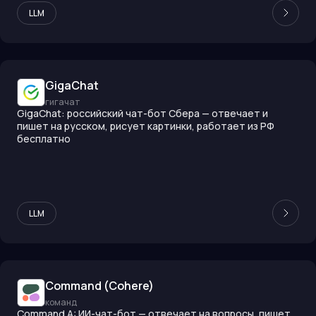
LLM
GigaChat
гигачат
GigaChat: российский чат-бот Сбера — отвечает и
пишет на русском, рисует картинки, работает из РФ
бесплатно
LLM
Command (Cohere)
команд
Command A: ИИ-чат-бот — отвечает на вопросы, пишет