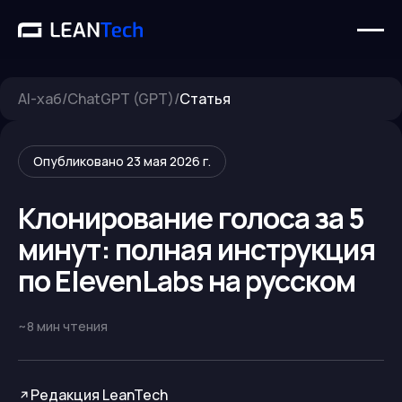
AI-хаб
/
ChatGPT (GPT)
/
Статья
Опубликовано
23 мая 2026 г.
Клонирование голоса за 5
минут: полная инструкция
по ElevenLabs на русском
~
8
мин чтения
Редакция LeanTech