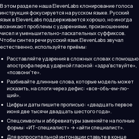
В этом разделе наша ElevenLabs клонирование голоса
инструкция фокусируется на русском языке. Русский
язык в ElevenLabs поддерживается хорошо, но иногда
возникают проблемы с ударениями, произношением
чисел и уменьшительно-ласкательных суффиксов.
Чтобы синтез речи русский язык ElevenLabs звучал
естественно, используйте приёмы:
Расставляйте ударения в сложных словах с помощью
апострофа перед ударной гласной: «здра'вствуйте»,
«позвони'те».
Разбивайте длинные слова, которые модель может
исказить, на слоги через дефис: «все-объ-ем-лю-
щий».
Цифры и даты пишите прописью: «двадцать первое
июня две тысячи двадцать шестого года».
Спецсимволы и аббревиатуры заменяйте на полные
формы: «ИТ-специалист» → «айти специалист».
Для вопросительной интонации ставьте в конце