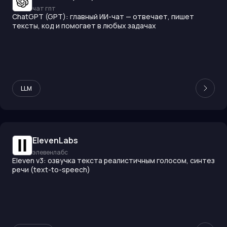
чат гпт
ChatGPT (GPT): главный ИИ-чат — отвечает, пишет
тексты, код и помогает в любых задачах
LLM
ElevenLabs
элевенлабс
Eleven v3: озвучка текста реалистичным голосом, синтез
речи (text-to-speech)