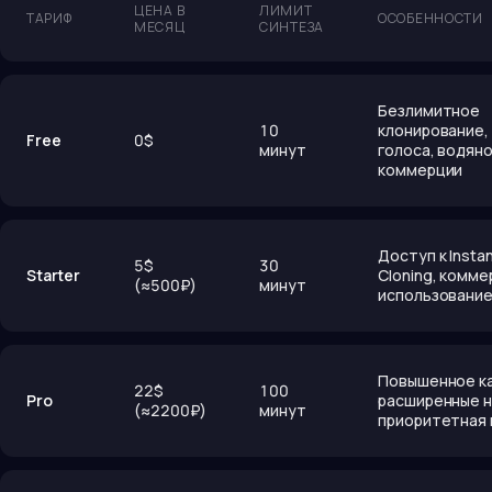
ЦЕНА В
ЛИМИТ
ТАРИФ
ОСОБЕННОСТИ
МЕСЯЦ
СИНТЕЗА
Безлимитное
10
клонирование,
Free
0$
минут
голоса, водяно
коммерции
Доступ к Instan
5$
30
Starter
Cloning, комм
(≈500₽)
минут
использовани
Повышенное к
22$
100
Pro
расширенные н
(≈2200₽)
минут
приоритетная 