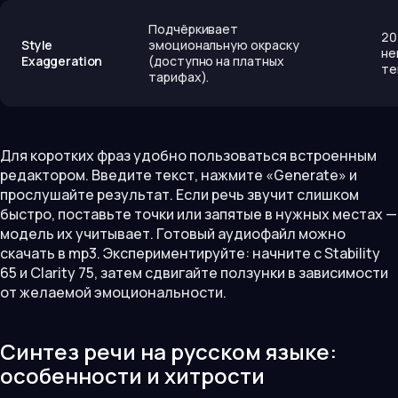
Подчёркивает
20
Style
эмоциональную окраску
не
Exaggeration
(доступно на платных
те
тарифах).
Для коротких фраз удобно пользоваться встроенным
редактором. Введите текст, нажмите «Generate» и
прослушайте результат. Если речь звучит слишком
быстро, поставьте точки или запятые в нужных местах —
модель их учитывает. Готовый аудиофайл можно
скачать в mp3. Экспериментируйте: начните с Stability
65 и Clarity 75, затем сдвигайте ползунки в зависимости
от желаемой эмоциональности.
Синтез речи на русском языке:
особенности и хитрости