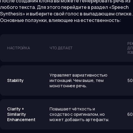
После создания клона вы можете генерировать речь из
любого текста. Для этого перейдите в раздел «Speech
Synthesis» и выберите свой голос в выпадающем списке.
Основные ползунки, влияющие на естественность:
РЕ
НАСТРОЙКА
ЧТО ДЕЛАЕТ
ДЛ
ЯЗ
Управляет вариативностью
Stability
интонаций. Чем выше, тем
50
монотоннее речь.
Clarity +
Повышает чёткость и
Similarity
сходство с оригиналом, но
60
Enhancement
может добавить артефакты.