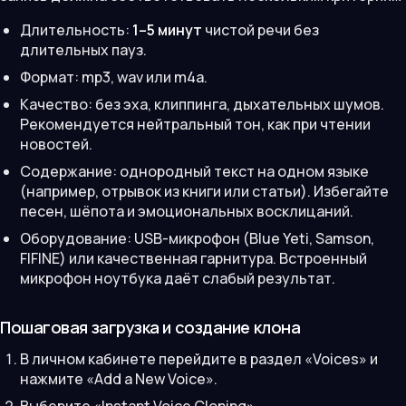
Длительность:
1–5 минут
чистой речи без
длительных пауз.
Формат: mp3, wav или m4a.
Качество: без эха, клиппинга, дыхательных шумов.
Рекомендуется нейтральный тон, как при чтении
новостей.
Содержание: однородный текст на одном языке
(например, отрывок из книги или статьи). Избегайте
песен, шёпота и эмоциональных восклицаний.
Оборудование: USB-микрофон (Blue Yeti, Samson,
FIFINE) или качественная гарнитура. Встроенный
микрофон ноутбука даёт слабый результат.
Пошаговая загрузка и создание клона
В личном кабинете перейдите в раздел «Voices» и
нажмите «Add a New Voice».
Выберите «Instant Voice Cloning».