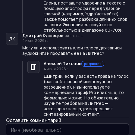
Елена, поставьте ударение в тексте с
помощью апострофа перед ударной
гласной (например, 'здра'вствуйте).
Также помогает разбивка длинных слов
на слоги. Экспериментируйте со
стабильностью в диапазоне 60–70%.
Дмитрий Кузнецов
·
читатель
ДК
4 июня 2026 г.
Могу ли я использовать клон голоса для записи
аудиокниги и продавать её на ЛитРес?
Алексей Тихонов
редакция
4 июня 2026 г.
Дмитрий, если у вас есть права на голос
(ваш собственный или получено
разрешение), и вы используете
коммерческий тариф Pro или выше, то
формально можно. Но обязательно
изучите требования ЛитРес —
некоторые площадки запрещают
синтезированный контент.
Оставить комментарий