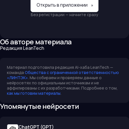
Открыть в приложении
»
Без регистрации — начните сразу
Об авторе материала
Редакция LeanTech
Материал подготовила редакция AI-хаба LeanTech —
команда
Общества с ограниченной ответственностью
«ЛИНТЭК»
. Мы собираем и проверяем данные о
нейросетях по официальным источникам и не
аффилированы с их разработчиками. Подробнее о том,
как мы готовим материалы
.
Упомянутые нейросети
ChatGPT (GPT)