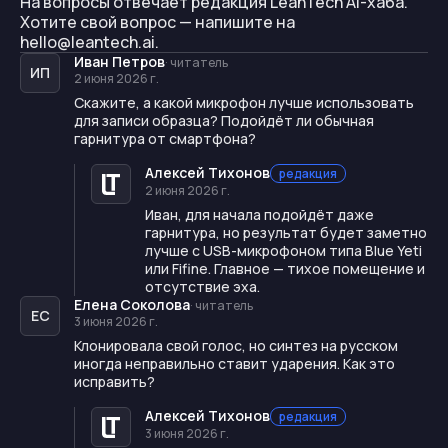
На вопросы отвечает редакция LeanTech AI-хаба.
Хотите свой вопрос —
напишите на
hello@leantech.ai.
Иван Петров
·
читатель
ИП
2 июня 2026 г.
Скажите, а какой микрофон лучше использовать
для записи образца? Подойдёт ли обычная
гарнитура от смартфона?
Алексей Тихонов
редакция
2 июня 2026 г.
Иван, для начала подойдёт даже
гарнитура, но результат будет заметно
лучше с USB-микрофоном типа Blue Yeti
или Fifine. Главное — тихое помещение и
отсутствие эха.
Елена Соколова
·
читатель
ЕС
3 июня 2026 г.
Клонировала свой голос, но синтез на русском
иногда неправильно ставит ударения. Как это
исправить?
Алексей Тихонов
редакция
3 июня 2026 г.