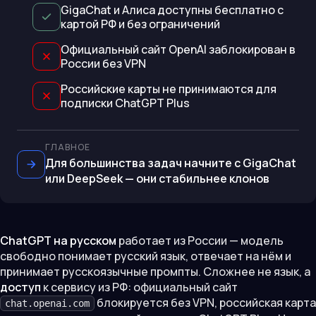
GigaChat и Алиса доступны бесплатно с
картой РФ и без ограничений
Официальный сайт OpenAI заблокирован в
России без VPN
Российские карты не принимаются для
подписки ChatGPT Plus
ГЛАВНОЕ
Для большинства задач начните с GigaChat
или DeepSeek — они стабильнее клонов
ChatGPT на русском
работает из России — модель
свободно понимает русский язык, отвечает на нём и
принимает русскоязычные промпты. Сложнее не язык, а
доступ
к сервису из РФ: официальный сайт
блокируется без VPN, российская карта
chat.openai.com