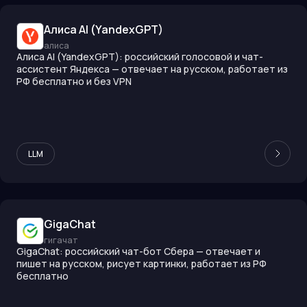
Алиса AI (YandexGPT)
алиса
Алиса AI (YandexGPT): российский голосовой и чат-
ассистент Яндекса — отвечает на русском, работает из
РФ бесплатно и без VPN
LLM
GigaChat
гигачат
GigaChat: российский чат-бот Сбера — отвечает и
пишет на русском, рисует картинки, работает из РФ
бесплатно