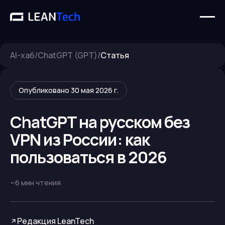
AI-хаб
/
ChatGPT (GPT)
/
Статья
Опубликовано
30 мая 2026 г.
ChatGPT на русском без
VPN из России: как
пользоваться в 2026
~
6
мин чтения
Редакция LeanTech