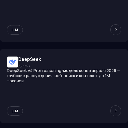
LLM
DeepSeek
дипсик
DeepSeek V4 Pro: reasoning-модель конца апреля 2026 —
глубокие рассуждения, веб-поиск и контекст до 1M
токенов
LLM