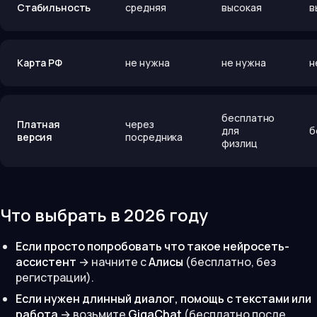
Стабильность
средняя
высокая
в
Карта РФ
не нужна
не нужна
н
бесплатно
Платная
через
для
б
версия
посредника
физлиц
Что выбрать в 2026 году
Если просто попробовать что такое нейросеть-
ассистент
→ начните с
Алисы
(бесплатно, без
регистрации).
Если нужен длинный диалог, помощь с текстами или
работа
→ возьмите
GigaChat
(бесплатно после