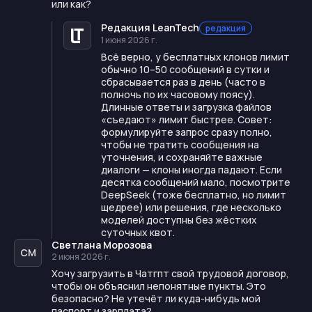
или как?
Редакция LeanTech
редакция
1 июня 2026 г.
Всё верно, у бесплатных клонов лимит
обычно 10–50 сообщений в сутки и
сбрасывается раз в день (часто в
полночь по их часовому поясу).
Длинные ответы и загрузка файлов
«съедают» лимит быстрее. Совет:
формулируйте запрос сразу полно,
чтобы не тратить сообщения на
уточнения, и сохраняйте важные
диалоги — клоны иногда падают. Если
десятка сообщений мало, посмотрите
DeepSeek (тоже бесплатно, но лимит
щедрее) или решения, где несколько
моделей доступны без жёстких
суточных квот.
Светлана Морозова
СМ
2 июня 2026 г.
Хочу загрузить в Чатгпт свой трудовой договор,
чтобы он объяснил непонятные пункты. Это
безопасно? Не утечёт ли куда-нибудь мой
паспорт и зарплата?