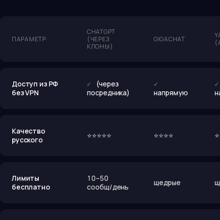
CHATGPT
Y
ПАРАМЕТР
(ЧЕРЕЗ
GIGACHAT
(
КЛОНЫ)
Доступ из РФ
✓ (через
✓
✓
без VPN
посредника)
напрямую
н
Качество
⭐⭐⭐⭐⭐
⭐⭐⭐⭐
⭐
русского
Лимиты
10–50
щедрые
щ
бесплатно
сообщ/день