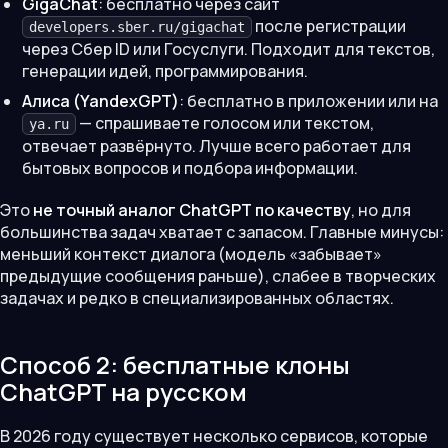
GigaChat
: бесплатно через сайт
после регистрации
developers.sber.ru/gigachat
через Сбер ID или Госуслуги. Подходит для текстов,
генерации идей, программирования.
Алиса (YandexGPT)
: бесплатно в приложении или на
— спрашиваете голосом или текстом,
ya.ru
отвечает развёрнуто. Лучше всего работает для
бытовых вопросов и подбора информации.
Это
не точный аналог ChatGPT по качеству
, но для
большинства задач хватает с запасом. Главные минусы:
меньший контекст диалога (модель «забывает»
предыдущие сообщения раньше), слабее в творческих
задачах и редко в специализированных областях.
Способ 2: бесплатные клоны
ChatGPT на русском
В 2026 году существует несколько сервисов, которые