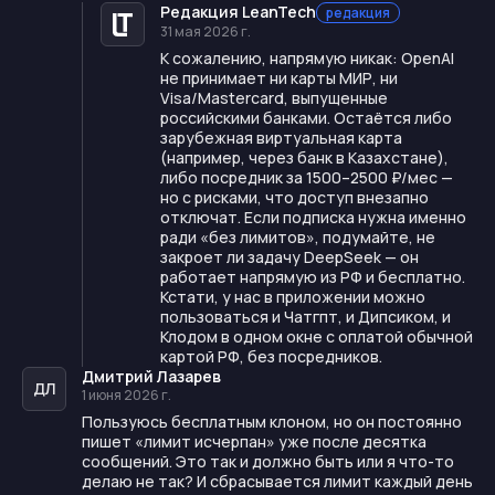
Редакция LeanTech
редакция
31 мая 2026 г.
К сожалению, напрямую никак: OpenAI
не принимает ни карты МИР, ни
Visa/Mastercard, выпущенные
российскими банками. Остаётся либо
зарубежная виртуальная карта
(например, через банк в Казахстане),
либо посредник за 1500–2500 ₽/мес —
но с рисками, что доступ внезапно
отключат. Если подписка нужна именно
ради «без лимитов», подумайте, не
закроет ли задачу DeepSeek — он
работает напрямую из РФ и бесплатно.
Кстати, у нас в приложении можно
пользоваться и Чатгпт, и Дипсиком, и
Клодом в одном окне с оплатой обычной
картой РФ, без посредников.
Дмитрий Лазарев
ДЛ
1 июня 2026 г.
Пользуюсь бесплатным клоном, но он постоянно
пишет «лимит исчерпан» уже после десятка
сообщений. Это так и должно быть или я что-то
делаю не так? И сбрасывается лимит каждый день