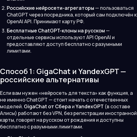
Российские нейросети-агрегаторы
— пользоваться
ChatGPT через посредника, который сам подключён к
OpenAI API. Принимают карту РФ.
Бесплатные ChatGPT-клоны на русском
—
отдельные сервисы используют API OpenAI и
предоставляют доступ бесплатно с разумными
лимитами.
Способ 1: GigaChat и YandexGPT —
российские альтернативы
Если вам нужен «нейросеть для текста» как функция, а
не именно ChatGPT — стоит начать с отечественных
моделей.
GigaChat от Сбера
и
YandexGPT
(в составе
Алисы) работают без VPN, без регистрации иностранной
карты, говорят на русском от рождения и доступны
бесплатно с разумными лимитами.