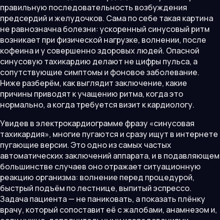
правильную последовательность возбуждения
предсердий и желудочков. Сама по себе такая картина
не равнозначна болезни: ускоренный синусовый ритм
возникает при физической нагрузке, волнении, после
кофеина и у совершенно здоровых людей. Опасной
синусовую тахикардию делают не цифры пульса, а
сопутствующие симптомы и фоновое заболевание.
Ниже разберём, как выглядит заключение, какие
причины приводят к учащению ритма, когда это
нормально, а когда требуется визит к кардиологу.
Увидев в электрокардиограмме фразу «синусовая
тахикардия», многие пугаются и сразу ищут в интернете
пугающие версии. Это одно из самых частых
автоматических заключений аппарата, и в подавляющем
большинстве случаев оно отражает ситуационную
реакцию организма: волнение перед процедурой,
быстрый подъём по лестнице, выпитый эспрессо.
Задача пациента — не паниковать, а показать плёнку
врачу, который сопоставит её с жалобами, анамнезом и,