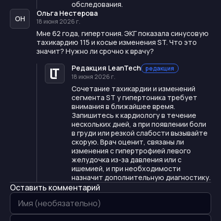
обследования.
Ольга Нестерова
ОН
18 июня 2026 г.
Мне 62 года, гипертония. ЭКГ показала синусовую
тахикардию 115 и косые изменения ST. Что это
значит? Нужно ли срочно к врачу?
Редакция LeanTech
редакция
18 июня 2026 г.
Сочетание тахикардии и изменений
сегмента ST у гипертоника требует
внимания в ближайшее время.
Запишитесь к кардиологу в течение
нескольких дней, а при появлении боли
в груди или резкой слабости вызывайте
скорую. Врач оценит, связаны ли
изменения с гипертрофией левого
желудочка из-за давления или с
ишемией, и при необходимости
назначит дополнительную диагностику.
Оставить комментарий