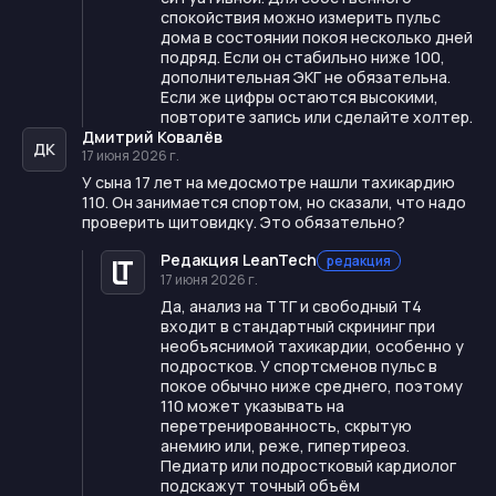
спокойствия можно измерить пульс
дома в состоянии покоя несколько дней
подряд. Если он стабильно ниже 100,
дополнительная ЭКГ не обязательна.
Если же цифры остаются высокими,
повторите запись или сделайте холтер.
Дмитрий Ковалёв
ДК
17 июня 2026 г.
У сына 17 лет на медосмотре нашли тахикардию
110. Он занимается спортом, но сказали, что надо
проверить щитовидку. Это обязательно?
Редакция LeanTech
редакция
17 июня 2026 г.
Да, анализ на ТТГ и свободный Т4
входит в стандартный скрининг при
необъяснимой тахикардии, особенно у
подростков. У спортсменов пульс в
покое обычно ниже среднего, поэтому
110 может указывать на
перетренированность, скрытую
анемию или, реже, гипертиреоз.
Педиатр или подростковый кардиолог
подскажут точный объём