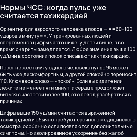
Нормы ЧСС: когда пульс уже
считается тахикардией
Ориентир для взрослого человека в покое — ==60–100
ударов в минуту==. У тренированных людей и
спортсменов цифры часто ниже, у детей выше, а во
время сна ритм замедляется. Любое значение выше 100
уд/мин в состоянии покоя описывают как тахикардию.
Порог не жёсткий: у одного человека пульс 95 может
быть уже дискомфортным, а другой спокойно переносит
110. Ключевое слово — «покой». Если вы сидите или
лежите не менее пяти минут, а сердце продолжает
биться с частотой более 100, это повод разобраться в
причинах.
Цифры выше 150 уд/мин считаются выраженной
тахикардией и обычно требуют срочного медицинского
осмотра, особенно если появляются дополнительные
симптомы. Но изолированное ускорение без жалоб