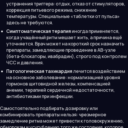
устранения триггера: отдых, отказ от стимуляторов,
коррекция питьевого режима, снижение
температуры. Специальные «таблетки от пульса»
здесь не требуются.
Симптоматическая терапия
иногда применяется,
когда учащённый ритм мешает жить, а причина ещё
уточняется. Врач может на короткий срок назначить
препараты, замедляющие проведение в АВ-узле
(бета-блокаторы, ивабрадин), строго под контролем
ЧСС и давления.
Патологическая тахикардия
лечится воздействием
на основное заболевание: нормализацией уровня
гормонов щитовидной железы, компенсацией
анемии, терапией сердечной недостаточности,
антибиотиками при инфекции.
Самостоятельно подбирать дозировку или
комбинировать препараты нельзя: чрезмерное
замедление ритма может привести к головокружению,
обморокам и усугублению того же состояния, которое