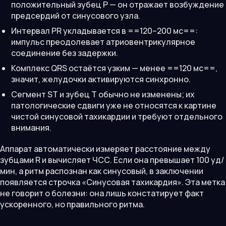
положительный зубец P — он отражает возбуждение
предсердий от синусового узла.
Интервал PR укладывается в ==120–200 мс==:
импульс преодолевает атриовентрикулярное
соединение без задержки.
Комплекс QRS остаётся узким — менее ==120 мс==,
значит, желудочки активируются синхронно.
Сегмент ST и зубец T обычно не изменены; их
патологические сдвиги уже не относятся к картине
чистой синусовой тахикардии и требуют отдельного
внимания.
Аппарат автоматически измеряет расстояние между
зубцами R и вычисляет ЧСС. Если она превышает 100 уд/
мин, а ритм распознан как синусовый, в заключении
появляется строчка «Синусовая тахикардия». Эта метка
не говорит о болезни: она лишь констатирует факт
ускоренного, но правильного ритма.