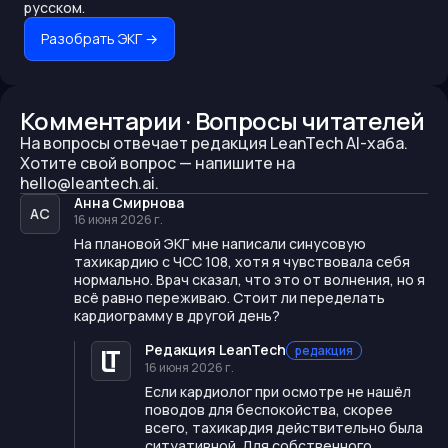
русском.
Разобрать ЭКГ
→
Комментарии · Вопросы читателей
На вопросы отвечает редакция LeanTech AI-хаба.
Хотите свой вопрос —
напишите на
hello@leantech.ai.
Анна Смирнова
АС
16 июня 2026 г.
На плановой ЭКГ мне написали синусовую
тахикардию с ЧСС 108, хотя я чувствовала себя
нормально. Врач сказал, что это от волнения, но я
всё равно переживаю. Стоит ли переделать
кардиограмму в другой день?
Редакция LeanTech
редакция
16 июня 2026 г.
Если кардиолог при осмотре не нашёл
поводов для беспокойства, скорее
всего, тахикардия действительно была
ситуативной. Для собственного