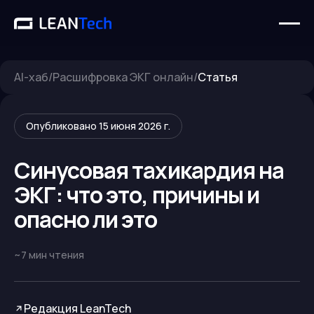
AI-хаб
/
Расшифровка ЭКГ онлайн
/
Статья
Опубликовано
15 июня 2026 г.
Синусовая тахикардия на
ЭКГ: что это, причины и
опасно ли это
~
7
мин чтения
Редакция LeanTech