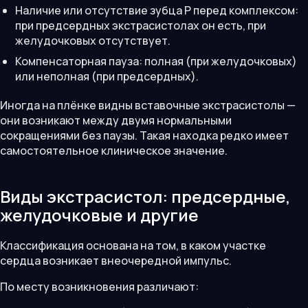
Наличие или отсутствие зубца P перед комплексом:
при предсердных экстрасистолах он есть, при
желудочковых отсутствует.
Компенсаторная пауза: полная (при желудочковых)
или неполная (при предсердных).
Иногда на плёнке видны вставочные экстрасистолы —
они возникают между двумя нормальными
сокращениями без паузы. Такая находка редко имеет
самостоятельное клиническое значение.
Виды экстрасистол: предсердные,
желудочковые и другие
Классификация основана на том, в каком участке
сердца возникает внеочередной импульс.
По месту возникновения различают: