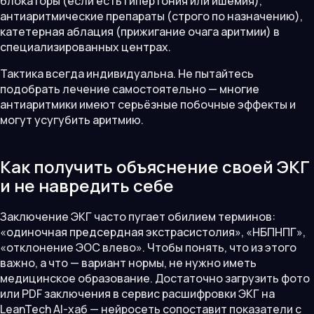
блокаторы (если есть гипертония или ишемия),
антиаритмические препараты (строго по назначению),
катетерная аблация (прижигание очага аритмии) в
специализированных центрах.
Тактика всегда индивидуальна. Не пытайтесь
подобрать лечение самостоятельно — многие
антиаритмики имеют серьёзные побочные эффекты и
могут усугубить аритмию.
Как получить объяснение своей ЭКГ
и не навредить себе
Заключение ЭКГ часто пугает обилием терминов:
«одиночная предсердная экстрасистолия», «НБПНПГ»,
«отклонение ЭОС влево». Чтобы понять, что из этого
важно, а что — вариант нормы, не нужно иметь
медицинское образование. Достаточно загрузить фото
или PDF заключения в сервис расшифровки ЭКГ на
LeanTech AI-хаб — нейросеть сопоставит показатели с