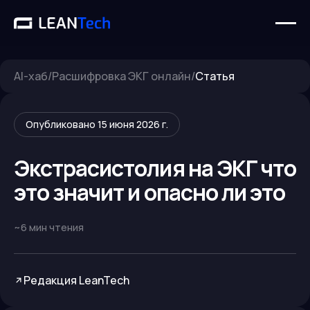
AI-хаб
/
Расшифровка ЭКГ онлайн
/
Статья
Опубликовано
15 июня 2026 г.
Экстрасистолия на ЭКГ что
это значит и опасно ли это
~
6
мин чтения
Редакция LeanTech