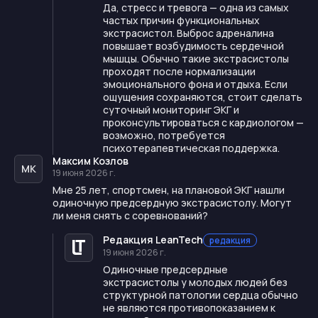
Да, стресс и тревога — одна из самых
частых причин функциональных
экстрасистол. Выброс адреналина
повышает возбудимость сердечной
мышцы. Обычно такие экстрасистолы
проходят после нормализации
эмоционального фона и отдыха. Если
ощущения сохраняются, стоит сделать
суточный мониторинг ЭКГ и
проконсультироваться с кардиологом —
возможно, потребуется
психотерапевтическая поддержка.
Максим Козлов
МК
19 июня 2026 г.
Мне 25 лет, спортсмен, на плановой ЭКГ нашли
одиночную предсердную экстрасистолу. Могут
ли меня снять с соревнований?
Редакция LeanTech
редакция
19 июня 2026 г.
Одиночные предсердные
экстрасистолы у молодых людей без
структурной патологии сердца обычно
не являются противопоказанием к