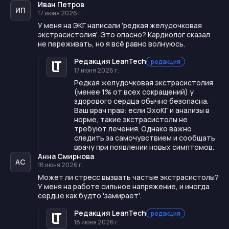
Иван Петров
ИП
17 июня 2026 г.
У меня на ЭКГ написали 'редкая желудочковая
экстрасистолия'. Это опасно? Кардиолог сказал
не переживать, но я всё равно волнуюсь.
Редакция LeanTech
редакция
17 июня 2026 г.
Редкая желудочковая экстрасистолия
(менее 1% от всех сокращений) у
здорового сердца обычно безопасна.
Ваш врач прав: если ЭхоКГ и анализы в
норме, такие экстрасистолы не
требуют лечения. Однако важно
следить за самочувствием и сообщать
врачу при появлении новых симптомов.
Анна Смирнова
АС
18 июня 2026 г.
Может ли стресс вызвать частые экстрасистолы?
У меня на работе сильное напряжение, и иногда
сердце как будто 'замирает'.
Редакция LeanTech
редакция
18 июня 2026 г.