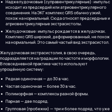
Наджелудочковые (суправентрикулярные): импульс
исходит из предсердий или атриовентрикулярного
соединения. На ЭКГ комплекс QRS обычно узкий,
похож на нормальный. Сюда относят предсердные и
атриовентрикулярные экстрасистолы.
Желудочковые: импульс рождается в желудочках.
Комплекс QRS широкий, деформированный, не похож
на нормальный. Это самый частый вид экстрасистол.
Желудочковая экстрасистолия, в свою очередь,
подразделяется на градации по частоте и морфологии.
В повседневной практике часто используют
упрощённую систему:
Редкая одиночная — до 30 в час.
Частая одиночная — более 30 в час.
Полиморфная — комплексы разной формы.
Парная — две подряд.
Групповая (пробежки) — три и более подряд, что уже