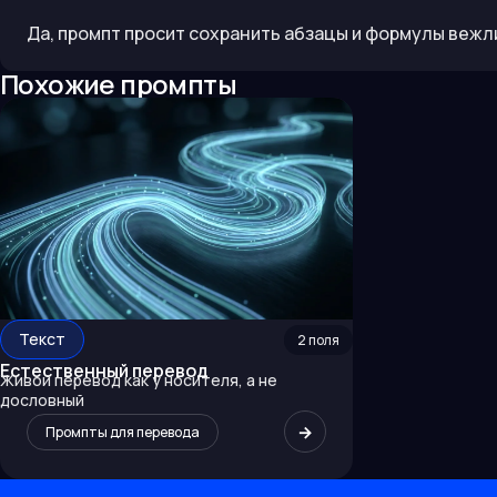
Да, промпт просит сохранить абзацы и формулы вежл
Похожие промпты
Текст
2
поля
Естественный перевод
Живой перевод как у носителя, а не
дословный
→
Промпты для перевода