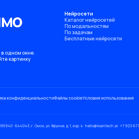
ямо
Нейросети
Каталог нейросетей
По модальностям
По задачам
Бесплатные нейросети
 в одном окне.
йте картинку
ика конфиденциальности
Файлы cookie
Условия использования
 644043, г. Омск, ул. Фрунзе, д. 1, кор. 4 · hello@leantech.ai · +7 923 677