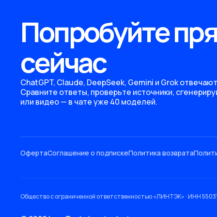
Попробуйте пр
сейчас
ChatGPT, Claude, DeepSeek, Gemini и Grok отвечают
Сравните ответы, проверьте источники, сгенериру
или видео — в чате уже 40 моделей.
Оферта
Соглашение о подписке
Политика возврата
Полит
Общество с ограниченной ответственностью «ЛИНТЭК» · ИНН 5503195940 ·