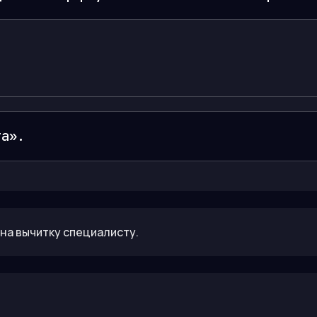
та».
на вычитку специалисту.