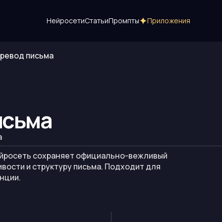
Нейросети
Статьи
Промпты
Приложения
ревод письма
исьма
а
нейросеть сохраняет официально-вежливый
вости и структуру письма. Подходит для
нции.