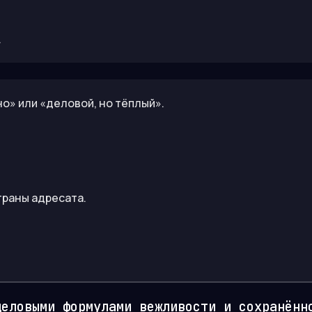
.
о» или «деловой, но тёплый».
траны адресата.
деловыми формулами вежливости и сохранённ